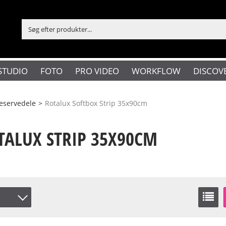
STUDIO
FOTO
PRO VIDEO
WORKFLOW
DISCOV
eservedele
>
Rotalux Softbox Strip 35x90cm
TALUX STRIP 35X90CM