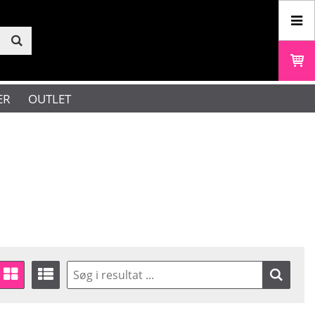
ER
OUTLET