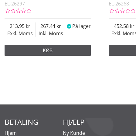
EL-26297
EL-26268
213.95
267.44
På lager
452.58
Exkl. Moms
Inkl. Moms
Exkl. Mom
KØB
BETALING
HJÆLP
Hjem
Ny Kunde