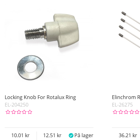
På lager
Navn
Pris
Inkl. Moms
Locking Knob For Rotalux Ring
Elinchrom 
EL-204250
EL-26275
10.01
12.51
På lager
36.21