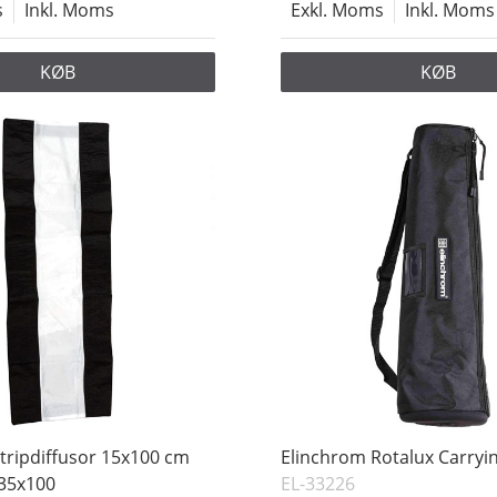
s
Inkl. Moms
Exkl. Moms
Inkl. Moms
KØB
KØB
tripdiffusor 15x100 cm
Elinchrom Rotalux Carryi
 35x100
EL-33226