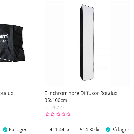
otalux
Elinchrom Ydre Diffusor Rotalux
35x100cm
EL-26723
På lager
411.44
514.30
På lager