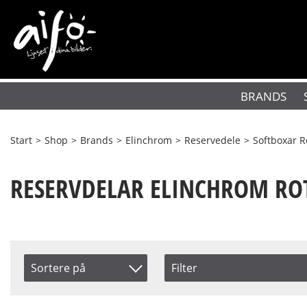
BRANDS
Start
>
Shop
>
Brands
>
Elinchrom
>
Reservedele
>
Softboxar R
RESERVDELAR ELINCHROM RO
Sortere på
Filter
Saldo
Produkt Nr.