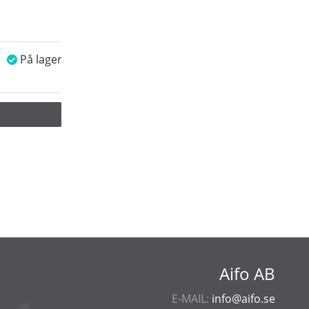
På lager
Aifo AB
E-MAIL:
info@aifo.se