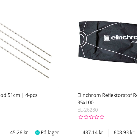
Rod 51cm | 4-pcs
Elinchrom Reflektorstof R
35x100
EL-26280
45.26
På lager
487.14
608.93