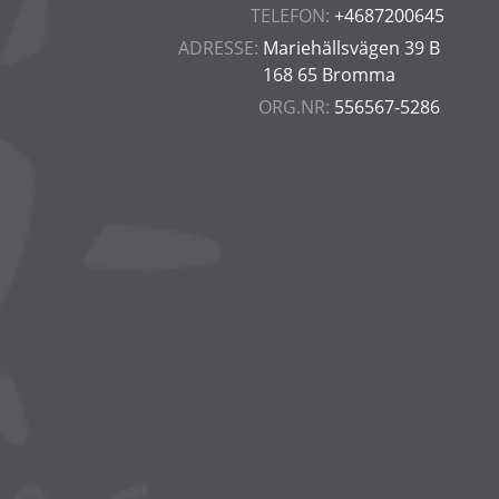
TELEFON:
+4687200645
ADRESSE:
Mariehällsvägen 39 B
168 65 Bromma
ORG.NR:
556567-5286