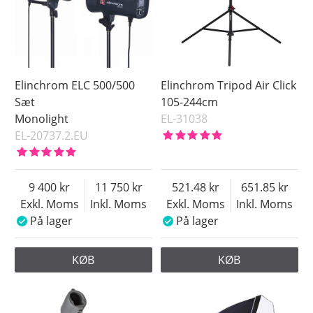
Elinchrom ELC 500/500
Elinchrom Tripod Air Click
Sæt
105-244cm
Monolight
EL-31038
EL-20737.2.EU
9 400
11 750
521.48
651.85
Exkl. Moms
Inkl. Moms
Exkl. Moms
Inkl. Moms
På lager
På lager
KØB
KØB