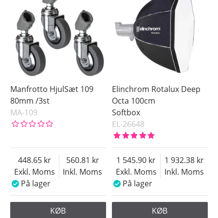
Manfrotto HjulSæt 109
Elinchrom Rotalux Deep
80mm /3st
Octa 100cm
MA-109
Softbox
EL-26648
448.65
560.81
1 545.90
1 932.38
Exkl. Moms
Inkl. Moms
Exkl. Moms
Inkl. Moms
På lager
På lager
KØB
KØB