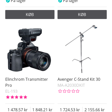
På lager
På lager
KØB
KØB
Elinchrom Transmitter
Avenger C-Stand Kit 30
Pro
MA-A2030DKIT
EL-193
1 478.57
1 848.21
1 724.53
2 155.66