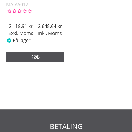
MA-A5012
2 118.91
2 648.64
Exkl. Moms
Inkl. Moms
På lager
KØB
BETALING