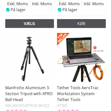
Exkl. Moms
Inkl. Moms
Exkl. Moms
Inkl. Moms
På lager
På lager
VÆLG
KØB
Manfrotto Aluminium 3-
Tether Tools AeroTrac
Section Tripod with XPRO
Workstation System
Ball Head
Tether Tools
MA-MK055XPRO3-BHQ2
ATWS