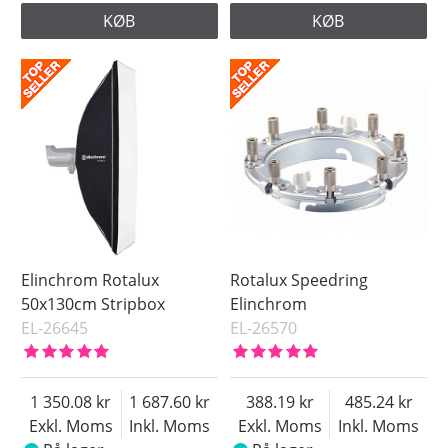
KØB
KØB
Elinchrom Rotalux
Rotalux Speedring
50x130cm Stripbox
Elinchrom
EL-26645
EL-26570
1 350.08
1 687.60
388.19
485.24
Exkl. Moms
Inkl. Moms
Exkl. Moms
Inkl. Moms