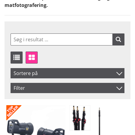
matfotografering.
Sortere på
Produkt Nr.
Filter
Navn
Saldo
På lager
Inkl. Moms
Pris