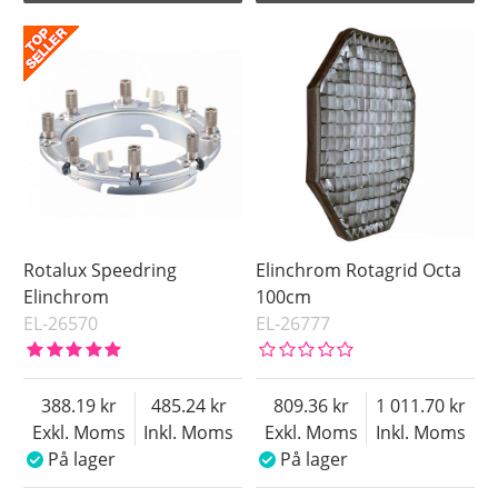
Rotalux Speedring
Elinchrom Rotagrid Octa
Elinchrom
100cm
EL-26570
EL-26777
388.19
485.24
809.36
1 011.70
Exkl. Moms
Inkl. Moms
Exkl. Moms
Inkl. Moms
På lager
På lager