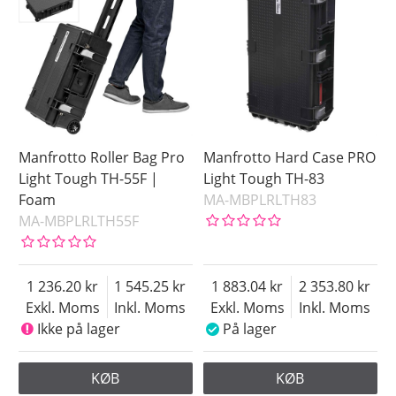
Manfrotto Roller Bag Pro
Manfrotto Hard Case PRO
Light Tough TH-55F |
Light Tough TH-83
Foam
MA-MBPLRLTH83
MA-MBPLRLTH55F
1 236.20
1 545.25
1 883.04
2 353.80
Exkl. Moms
Inkl. Moms
Exkl. Moms
Inkl. Moms
Ikke på lager
På lager
KØB
KØB