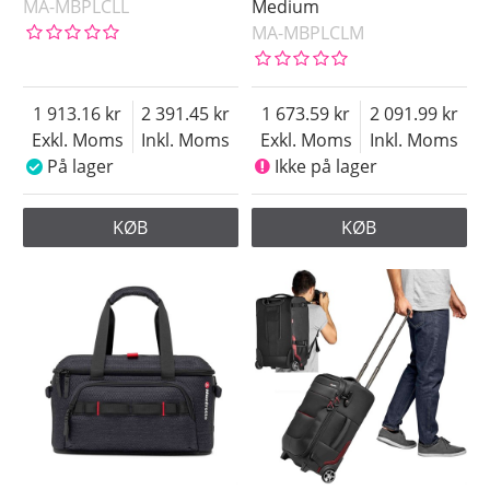
MA-MBPLCLL
Medium
MA-MBPLCLM
1 913.16
2 391.45
1 673.59
2 091.99
Exkl. Moms
Inkl. Moms
Exkl. Moms
Inkl. Moms
På lager
Ikke på lager
KØB
KØB