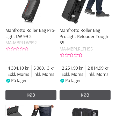
Manfrotto Roller Bag Pro-
Manfrotto Roller Bag
Light LW-99-2
ProLight Reloader Tough-
MA-MBPLLW992
55
MA-MBPLRLTH55
4 304.10
5 380.13
2 251.99
2 814.99
Exkl. Moms
Inkl. Moms
Exkl. Moms
Inkl. Moms
På lager
På lager
KØB
KØB