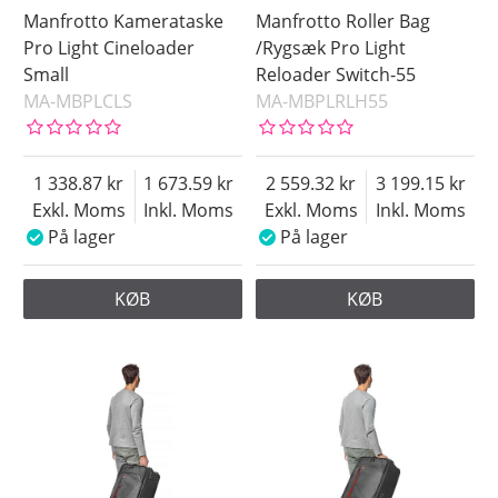
Manfrotto Kamerataske
Manfrotto Roller Bag
Pro Light Cineloader
/Rygsæk Pro Light
Small
Reloader Switch-55
MA-MBPLCLS
MA-MBPLRLH55
1 338.87
1 673.59
2 559.32
3 199.15
Exkl. Moms
Inkl. Moms
Exkl. Moms
Inkl. Moms
På lager
På lager
KØB
KØB