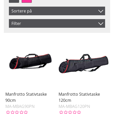
Sortere på
Produkt Nr.
Filter
Navn
Saldo
På lager
Inkl. Moms
Ikke på lager
Pris
Manfrotto Stativtaske
Manfrotto Stativtaske
90cm
120cm
MA-MBAG90PN
MA-MBAG120PN