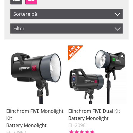
Sortere på
Produkt Nr.
Filter
Navn
Saldo
På lager
Inkl. Moms
Pris
Elinchrom FIVE Monolight
Elinchrom FIVE Dual Kit
Kit
Battery Monolight
Battery Monolight
EL-20961
EL-20960