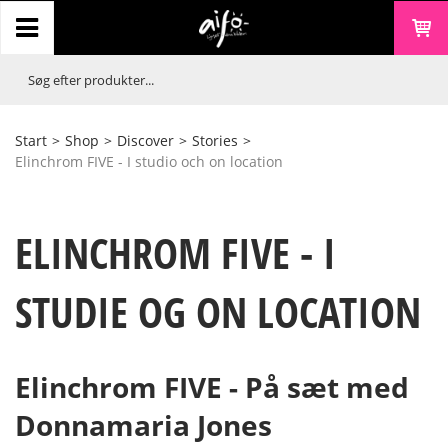
Start
>
Shop
>
Discover
>
Stories
>
Elinchrom FIVE - I studio och on location
ELINCHROM FIVE - I
STUDIE OG ON LOCATION
Elinchrom FIVE - På sæt med
Donnamaria Jones