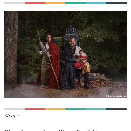
</em >