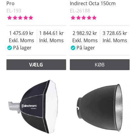
Pro
Indirect Octa 150cm
EL-193
EL-26188
1 475.69
1 844.61
2 982.92
3 728.65
Exkl. Moms
Inkl. Moms
Exkl. Moms
Inkl. Moms
På lager
På lager
VÆLG
KØB