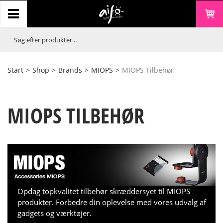
Start
>
Shop
>
Brands
>
MIOPS
>
MIOPS Tilbehør
MIOPS TILBEHØR
Opdag topkvalitet tilbehør skræddersyet til MIOPS
produkter. Forbedre din oplevelse med vores udvalg af
gadgets og værktøjer.