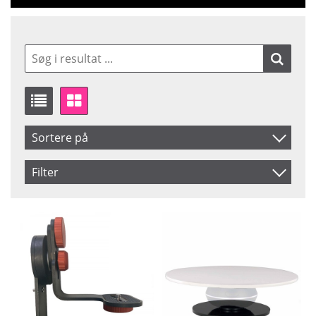
Sortere på
Produkt Kode
Filter
Inkl. Moms
Saldo
På lager
Navn
Ikke på lager
Pris