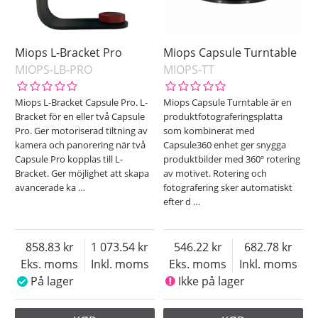
Miops L-Bracket Pro
Miops Capsule Turntable
MIOPS-LB-PRO
MIOPS-TT
Miops L-Bracket Capsule Pro. L-
Miops Capsule Turntable är en
Bracket för en eller två Capsule
produktfotograferingsplatta
Pro. Ger motoriserad tiltning av
som kombinerat med
kamera och panorering när två
Capsule360 enhet ger snygga
Capsule Pro kopplas till L-
produktbilder med 360º rotering
Bracket. Ger möjlighet att skapa
av motivet. Rotering och
avancerade ka
…
fotografering sker automatiskt
efter d
…
858.83
1 073.54
546.22
682.78
Eks. moms
Inkl. moms
Eks. moms
Inkl. moms
På lager
Ikke på lager