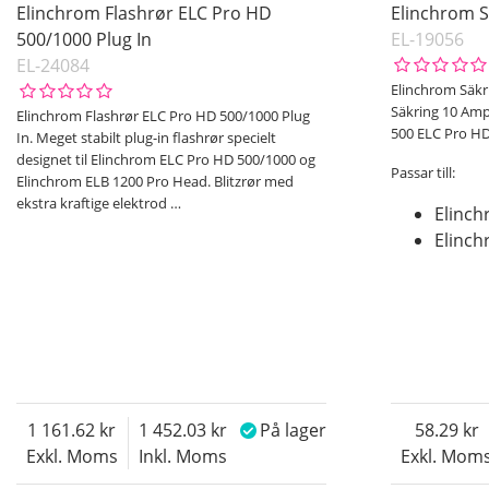
Elinchrom Flashrør ELC Pro HD
Elinchrom Si
500/1000 Plug In
EL-19056
EL-24084
Elinchrom Säkr
Säkring 10 Ampe
Elinchrom Flashrør ELC Pro HD 500/1000 Plug
500 ELC Pro H
In. Meget stabilt plug-in flashrør specielt
designet til Elinchrom ELC Pro HD 500/1000 og
Passar till:
Elinchrom ELB 1200 Pro Head. Blitzrør med
ekstra kraftige elektrod
…
Elinch
Elinch
1 161.62
1 452.03
På lager
58.29
Exkl. Moms
Inkl. Moms
Exkl. Mom