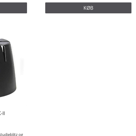
KØB
-II
tudieblitz og