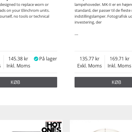
s designed to replace worn or
lampehoveder. MK-II er en højer
ds on your Elinchrom units.
standard, der passer til de fleste
ourself, no tools or technical
indstillingslamper. Fotografisk u
investering, der
…
145.38
På lager
135.77
169.71
s
Inkl. Moms
Exkl. Moms
Inkl. Moms
KØB
KØB