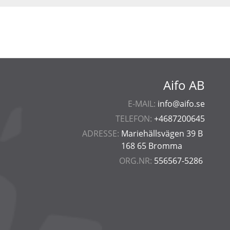
Aifo AB
E-MAIL:
info@aifo.se
TELEFON:
+4687200645
ADRESSE:
Mariehällsvägen 39 B
168 65 Bromma
ORG.NR:
556567-5286