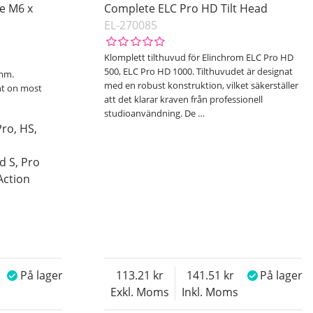
te M6 x
Complete ELC Pro HD Tilt Head
EL-270085
Klomplett tilthuvud för Elinchrom ELC Pro HD
500, ELC Pro HD 1000. Tilthuvudet är designat
5mm.
med en robust konstruktion, vilket säkerställer
nt on most
att det klarar kraven från professionell
studioanvändning. De
…
ro, HS,
d S, Pro
Action
På lager
113.21
141.51
På lager
Exkl. Moms
Inkl. Moms