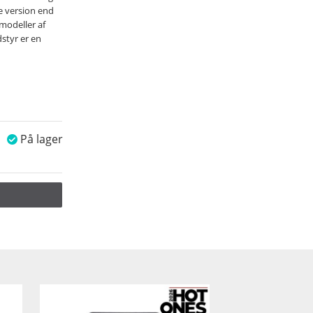
e version end
 modeller af
dstyr er en
På lager