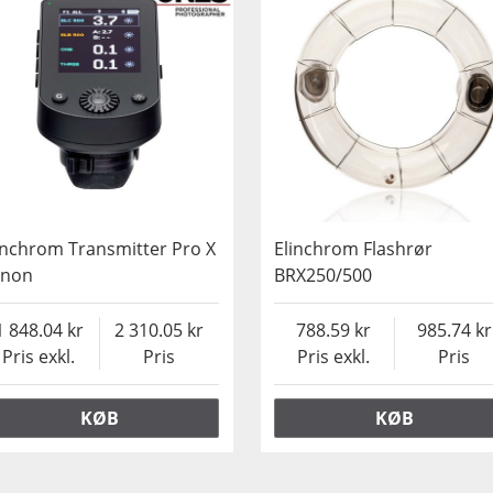
inchrom Transmitter Pro X
Elinchrom Flashrør
anon
BRX250/500
1 848.04
2 310.05
788.59
985.74
Pris exkl.
Pris
Pris exkl.
Pris
KØB
KØB