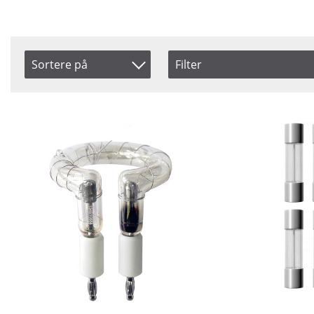
Sortere på
Filter
Saldo
Produkt Nr.
På lager
Navn
Pris
Inkl. Moms