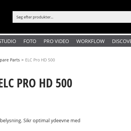
STUDIO
FOTO
PRO VIDEO
WORKFLOW
DISCOV
pare Parts
>
ELC Pro HD 500
ELC PRO HD 500
obelysning. Sikr optimal ydeevne med