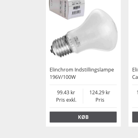
Elinchrom Indstillingslampe
El
196V/100W
C
99.43
124.29
Pris exkl.
Pris
KØB