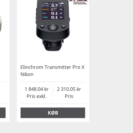
Elinchrom Transmitter Pro X
Nikon
1 848.04
2 310.05
Pris exkl.
Pris
KØB