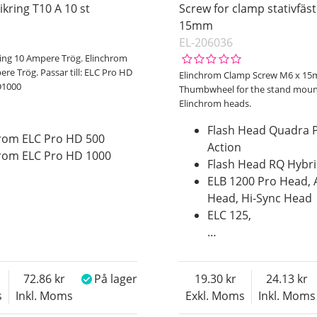
kring T10 A 10 st
Screw for clamp stativfäs
15mm
EL-206036
ing 10 Ampere Trög. Elinchrom
re Trög. Passar till: ELC Pro HD
Elinchrom Clamp Screw M6 x 1
D1000
Thumbwheel for the stand mou
Elinchrom heads.
Flash Head Quadra P
rom ELC Pro HD 500
Action
rom ELC Pro HD 1000
Flash Head RQ Hybri
ELB 1200 Pro Head, 
Head, Hi-Sync Head
ELC 125,
…
72.86
På lager
19.30
24.13
s
Inkl. Moms
Exkl. Moms
Inkl. Moms