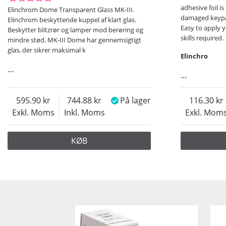
adhesive foil i
Elinchrom Dome Transparent Glass MK-III.
damaged keypa
Elinchrom beskyttende kuppel af klart glas.
Easy to apply y
Beskytter blitzrør og lamper mod berøring og
skills required.
mindre stød. MK-III Dome har gennemsigtigt
glas, der sikrer maksimal k
Elinchro
…
…
595.90
744.88
På lager
116.30
Exkl. Moms
Inkl. Moms
Exkl. Mom
KØB