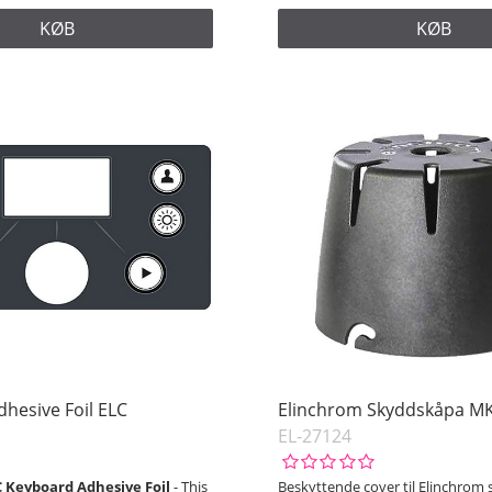
KØB
KØB
hesive Foil ELC
Elinchrom Skyddskåpa MK
EL-27124
 Keyboard Adhesive Foil
- This
Beskyttende cover til Elinchrom s