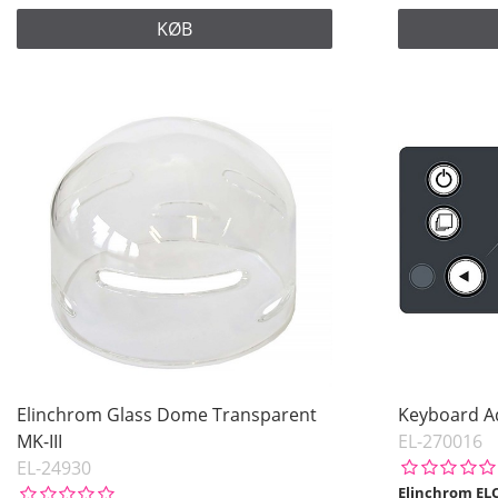
KØB
Elinchrom Glass Dome Transparent
Keyboard Ad
MK-III
EL-270016
EL-24930
Elinchrom ELC