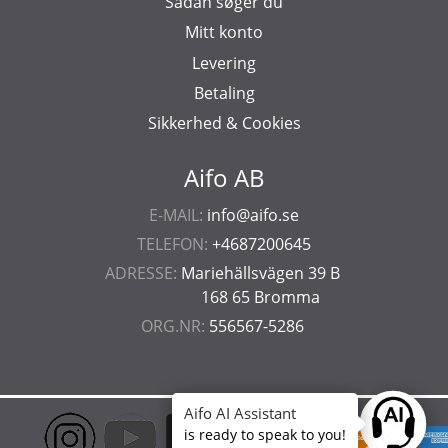
Sådan søger du
Mitt konto
Levering
Betaling
Sikkerhed & Cookies
Aifo AB
E-MAIL:
info@aifo.se
TELEFON:
+4687200645
ADRESSE:
Mariehällsvägen 39 B
168 65 Bromma
ORG.NR:
556567-5286
Aifo AI Assistant
Ask anyt
is ready to speak to you!