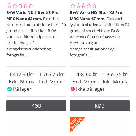
B+W Vario ND-filter XS-Pro
B+W Vario ND-filter XS-Pro
MRC Nano 62 mm.
Fleksibel
MRC Nano 67 mm.
Fleksibel
lyskontrol uden at skifte filtre: På
lyskontrol uden at skifte filtre: På
grund af sin effekt kan B+W
grund af sin effekt kan B+W
Vario ND-filteret tilpasses et
Vario ND-filteret tilpasses et
bredt udvalg af
bredt udvalg af
optagelsessituationer og
optagelsessituationer og
fotografis
…
fotografis
…
1 412.60
1 765.75
1 484.60
1 855.75
Exkl. Moms
Inkl. Moms
Exkl. Moms
Inkl. Moms
På lager
Ikke på lager
KØB
KØB