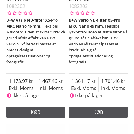
1082202
1082203
B+W Vario ND-filter XS-Pro
B+W Vario ND-filter XS-Pro
MRC Nano 46 mm.
Fleksibel
MRC Nano 49 mm.
Fleksibel
lyskontrol uden at skifte filtre: På
lyskontrol uden at skifte filtre: På
grund af sin effekt kan B+W
grund af sin effekt kan B+W
Vario ND-filteret tilpasses et
Vario ND-filteret tilpasses et
bredt udvalg af
bredt udvalg af
optagelsessituationer og
optagelsessituationer og
fotografis
…
fotografis
…
1 173.97
1 467.46
1 361.17
1 701.46
Exkl. Moms
Inkl. Moms
Exkl. Moms
Inkl. Moms
Ikke på lager
Ikke på lager
KØB
KØB