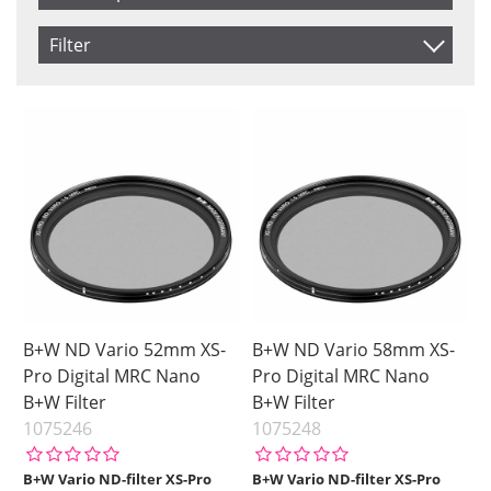
Produkt Nr.
Filter
Navn
Size
Saldo
46 mm
På lager
Inkl. Moms
49 mm
Ikke på lager
52 mm
55 mm
58 mm
62 mm
67 mm
72 mm
B+W ND Vario 52mm XS-
B+W ND Vario 58mm XS-
77 mm
Pro Digital MRC Nano
Pro Digital MRC Nano
B+W Filter
B+W Filter
82 mm
1075246
1075248
95 mm
Pris
B+W Vario ND-filter XS-Pro
B+W Vario ND-filter XS-Pro