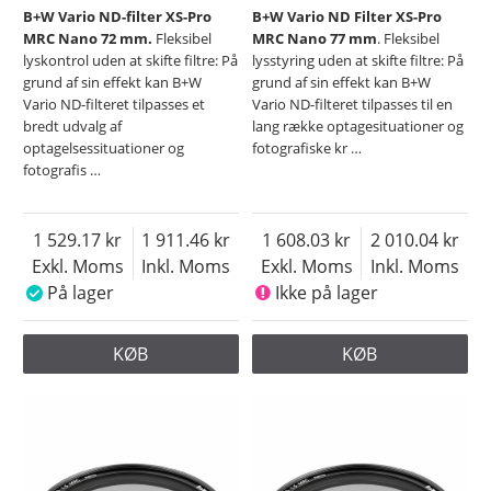
B+W Vario ND-filter XS-Pro
B+W Vario ND Filter XS-Pro
MRC Nano 72 mm.
Fleksibel
MRC Nano 77 mm
. Fleksibel
lyskontrol uden at skifte filtre: På
lysstyring uden at skifte filtre: På
grund af sin effekt kan B+W
grund af sin effekt kan B+W
Vario ND-filteret tilpasses et
Vario ND-filteret tilpasses til en
bredt udvalg af
lang række optagesituationer og
optagelsessituationer og
fotografiske kr
…
fotografis
…
1 529.17
1 911.46
1 608.03
2 010.04
Exkl. Moms
Inkl. Moms
Exkl. Moms
Inkl. Moms
På lager
Ikke på lager
KØB
KØB