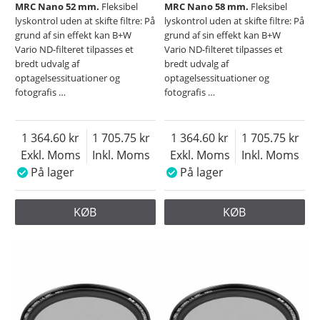
MRC Nano 52 mm.
Fleksibel
MRC Nano 58 mm.
Fleksibel
lyskontrol uden at skifte filtre: På
lyskontrol uden at skifte filtre: På
grund af sin effekt kan B+W
grund af sin effekt kan B+W
Vario ND-filteret tilpasses et
Vario ND-filteret tilpasses et
bredt udvalg af
bredt udvalg af
optagelsessituationer og
optagelsessituationer og
fotografis
…
fotografis
…
1 364.60
1 705.75
1 364.60
1 705.75
Exkl. Moms
Inkl. Moms
Exkl. Moms
Inkl. Moms
På lager
På lager
KØB
KØB