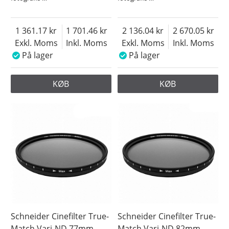
1 361.17
1 701.46
2 136.04
2 670.05
Exkl. Moms
Inkl. Moms
Exkl. Moms
Inkl. Moms
På lager
På lager
KØB
KØB
Schneider Cinefilter True-
Schneider Cinefilter True-
Match Vari-ND 77mm
Match Vari-ND 82mm