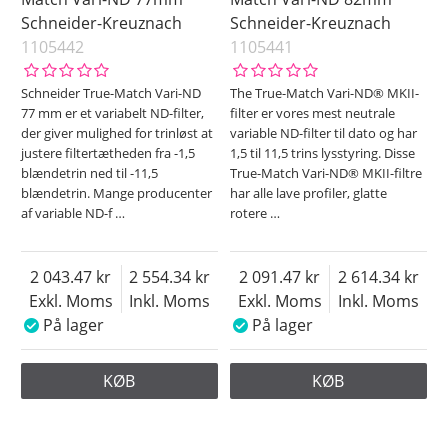
Schneider-Kreuznach
Schneider-Kreuznach
1105442
1105441
Schneider True-Match Vari-ND
The True-Match Vari-ND® MKII-
77 mm er et variabelt ND-filter,
filter er vores mest neutrale
der giver mulighed for trinløst at
variable ND-filter til dato og har
justere filtertætheden fra -1,5
1,5 til 11,5 trins lysstyring. Disse
blændetrin ned til -11,5
True-Match Vari-ND® MKII-filtre
blændetrin. Mange producenter
har alle lave profiler, glatte
af variable ND-f
…
rotere
…
2 043.47
2 554.34
2 091.47
2 614.34
Exkl. Moms
Inkl. Moms
Exkl. Moms
Inkl. Moms
På lager
På lager
KØB
KØB