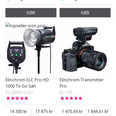
KØB
KØB
Elinchrom ELC Pro HD
Elinchrom Transmitter
1000 To Go Sæt
Pro
EL-20663.2.EU
EL-193
14 300
17 875
1 475.69
1 844.61