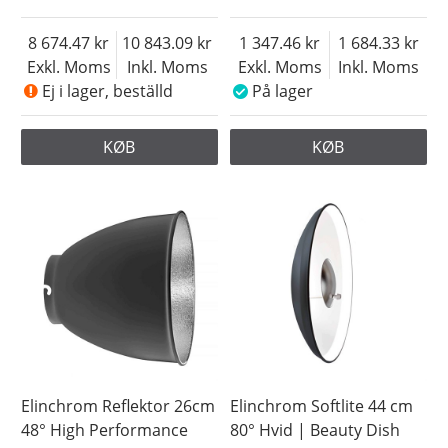
8 674.47
10 843.09
1 347.46
1 684.33
Exkl. Moms
Inkl. Moms
Exkl. Moms
Inkl. Moms
Ej i lager, beställd
På lager
KØB
KØB
Elinchrom Reflektor 26cm
Elinchrom Softlite 44 cm
48° High Performance
80° Hvid | Beauty Dish