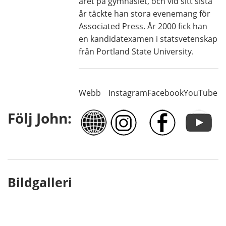
året på gymnasiet, och vid sitt sista
år täckte han stora evenemang för
Associated Press. År 2000 fick han
en kandidatexamen i statsvetenskap
från Portland State University.
Webb
Instagram
Facebook
YouTube
Följ John:
Bildgalleri