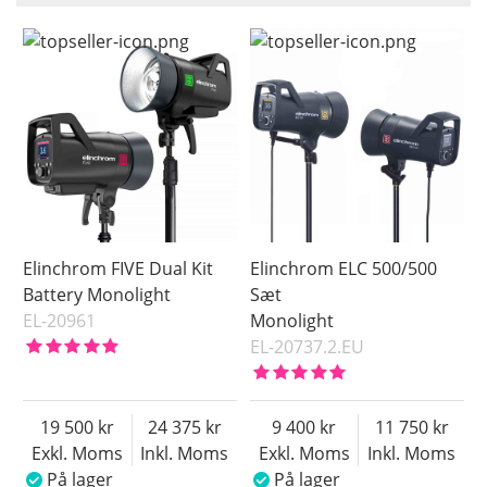
Saldo
På lager
Inkl. Moms
Snart på lager
Ikke på lager
Pris
Elinchrom FIVE Dual Kit
Elinchrom ELC 500/500
Battery Monolight
Sæt
EL-20961
Monolight
EL-20737.2.EU
19 500
24 375
9 400
11 750
Exkl. Moms
Inkl. Moms
Exkl. Moms
Inkl. Moms
På lager
På lager