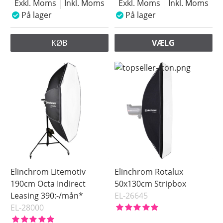
Exkl. Moms
Inkl. Moms
Exkl. Moms
Inkl. Moms
På lager
På lager
KØB
VÆLG
Elinchrom Litemotiv
Elinchrom Rotalux
190cm Octa Indirect
50x130cm Stripbox
Leasing 390:-/mån*
EL-26645
EL-28000