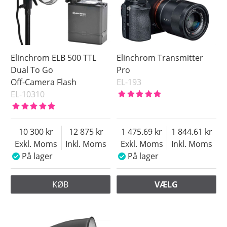
Elinchrom ELB 500 TTL
Elinchrom Transmitter
Dual To Go
Pro
Off-Camera Flash
EL-193
EL-10310
10 300
12 875
1 475.69
1 844.61
Exkl. Moms
Inkl. Moms
Exkl. Moms
Inkl. Moms
På lager
På lager
KØB
VÆLG