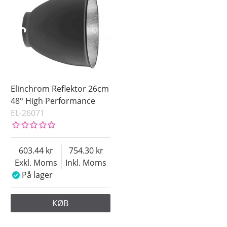
Elinchrom Reflektor 26cm
48° High Performance
EL-26071
603.44
754.30
Exkl. Moms
Inkl. Moms
På lager
KØB