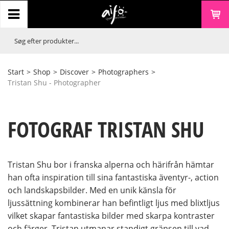
Start
>
Shop
>
Discover
>
Photographers
>
Tristan Shu - Photographer
FOTOGRAF TRISTAN SHU
Tristan Shu bor i franska alperna och härifrån hämtar
han ofta inspiration till sina fantastiska äventyr-, action
och landskapsbilder. Med en unik känsla för
ljussättning kombinerar han befintligt ljus med blixtljus
vilket skapar fantastiska bilder med skarpa kontraster
och färger. Tristan utmanar standigt gränsen till vad