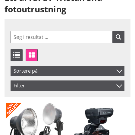
fotoutrustning
Sortere på
Produkt Nr.
Filter
Navn
Saldo
På lager
Inkl. Moms
Pris