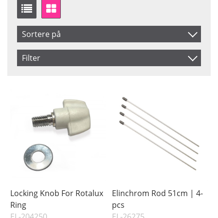
Sortere på
Produkt Nr.
Filter
Navn
Saldo
På lager
Inkl. Moms
Pris
Locking Knob For Rotalux
Elinchrom Rod 51cm | 4-
Ring
pcs
EL-204250
EL-26275