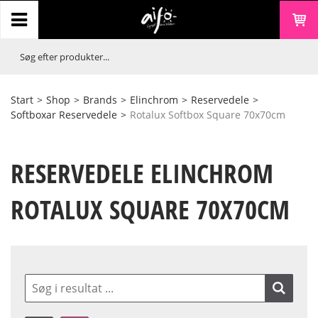
Start
>
Shop
>
Brands
>
Elinchrom
>
Reservedele
>
Softboxar Reservedele
>
Rotalux Softbox Square 70x70cm
RESERVEDELE ELINCHROM
ROTALUX SQUARE 70X70CM