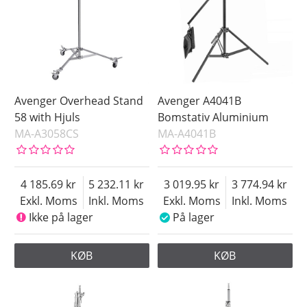
Avenger Overhead Stand
Avenger A4041B
58 with Hjuls
Bomstativ Aluminium
MA-A3058CS
MA-A4041B
4 185.69
5 232.11
3 019.95
3 774.94
Exkl. Moms
Inkl. Moms
Exkl. Moms
Inkl. Moms
Ikke på lager
På lager
KØB
KØB