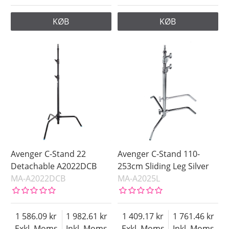
KØB
KØB
Avenger C-Stand 22
Avenger C-Stand 110-
Detachable A2022DCB
253cm Sliding Leg Silver
MA-A2022DCB
MA-A2025L
1 586.09
1 982.61
1 409.17
1 761.46
Exkl. Moms
Inkl. Moms
Exkl. Moms
Inkl. Moms