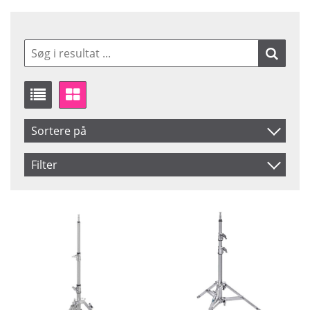
Sortere på
Produkt Nr.
Filter
Navn
Storlek
Saldo
Large
På lager
Inkl. Moms
Medium
Ikke på lager
Small
Pris