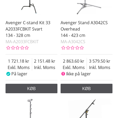
Avenger C-stand Kit 33
Avenger Stand A3042CS
A2033FCBKIT Svart
Overhead
134 - 328 cm
144 - 423 cm
MA-A2033FCBKIT
MA-A3042CS
1 721.18
2 151.48
2 863.60
3 579.50
Exkl. Moms
Inkl. Moms
Exkl. Moms
Inkl. Moms
På lager
Ikke på lager
KØB
KØB