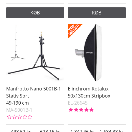
KØB
KØB
Manfrotto Nano 5001B-1
Elinchrom Rotalux
Stativ Sort
50x130cm Stripbox
49-190 cm
EL-26645
MA-5001B-1
498.52
623.15
1 347.46
1 684.33