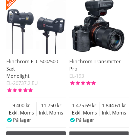
Pris
Elinchrom ELC 500/500
Elinchrom Transmitter
Sæt
Pro
Monolight
EL-193
EL-20737.2.EU
9 400
11 750
1 475.69
1 844.61
Exkl. Moms
Inkl. Moms
Exkl. Moms
Inkl. Moms
På lager
På lager