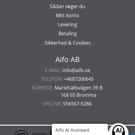
Sådan søger du
Mitt konto
Levering
Betaling
Sikkerhed & Cookies
Aifo AB
E-MAIL:
info@aifo.se
TELEFON:
+4687200645
ADRESSE:
Mariehällsvägen 39 B
168 65 Bromma
ORG.NR:
556567-5286
Aifo AI Assistant
Ask anyt