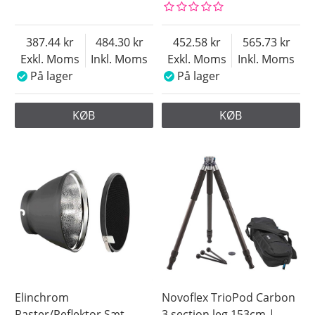
387.44
484.30
452.58
565.73
Exkl. Moms
Inkl. Moms
Exkl. Moms
Inkl. Moms
På lager
På lager
KØB
KØB
Elinchrom
Novoflex TrioPod Carbon
Raster/Reflektor Sæt
3 section leg 153cm |