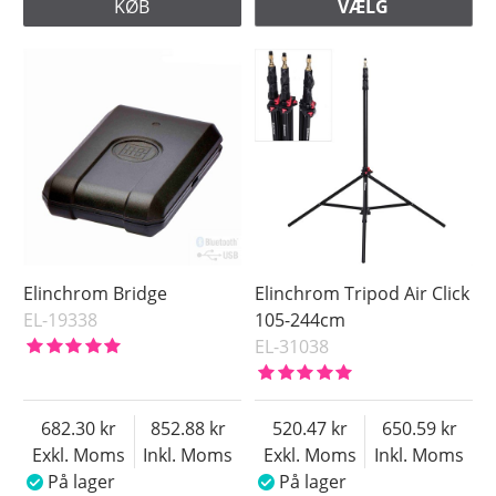
KØB
VÆLG
Elinchrom Bridge
Elinchrom Tripod Air Click
EL-19338
105-244cm
EL-31038
682.30
852.88
520.47
650.59
Exkl. Moms
Inkl. Moms
Exkl. Moms
Inkl. Moms
På lager
På lager