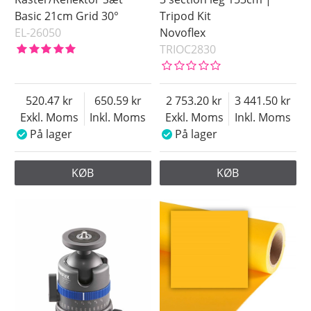
Basic 21cm Grid 30°
Tripod Kit
EL-26050
Novoflex
TRIOC2830
520.47
650.59
2 753.20
3 441.50
Exkl. Moms
Inkl. Moms
Exkl. Moms
Inkl. Moms
På lager
På lager
KØB
KØB