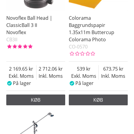
Novoflex Ball Head |
Colorama
ClassicBall 3 II
Baggrundspapir
Novoflex
1.35x11m Buttercup
CB3II
Colorama Photo
CO-0570
2 169.65
2 712.06
539
673.75
Exkl. Moms
Inkl. Moms
Exkl. Moms
Inkl. Moms
På lager
På lager
KØB
KØB