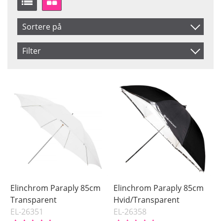
Sortere på
Produkt Nr.
Filter
Navn
Saldo
På lager
Inkl. Moms
Pris
Elinchrom Paraply 85cm
Elinchrom Paraply 85cm
Transparent
Hvid/Transparent
EL-26351
EL-26358