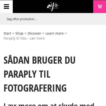
Start
>
Shop
>
Discover
>
Learn more
>
Paraply til foto - Lær mere
SÅDAN BRUGER DU
PARAPLY TIL
FOTOGRAFERING
Lær mere om at skyde med