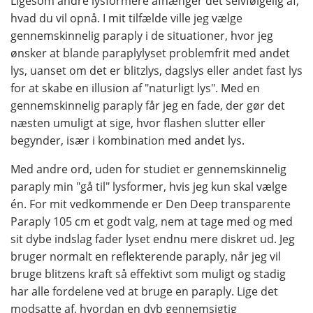
Ligesom andre lysformere afhænger det selvfølgelig af,
hvad du vil opnå. I mit tilfælde ville jeg vælge
gennemskinnelig paraply i de situationer, hvor jeg
ønsker at blande paraplylyset problemfrit med andet
lys, uanset om det er blitzlys, dagslys eller andet fast lys
for at skabe en illusion af "naturligt lys". Med en
gennemskinnelig paraply får jeg en fade, der gør det
næsten umuligt at sige, hvor flashen slutter eller
begynder, især i kombination med andet lys.
Med andre ord, uden for studiet er gennemskinnelig
paraply min "gå til" lysformer, hvis jeg kun skal vælge
én. For mit vedkommende er Den Deep transparente
Paraply 105 cm et godt valg, nem at tage med og med
sit dybe indslag fader lyset endnu mere diskret ud. Jeg
bruger normalt en reflekterende paraply, når jeg vil
bruge blitzens kraft så effektivt som muligt og stadig
har alle fordelene ved at bruge en paraply. Lige det
modsatte af, hvordan en dyb gennemsigtig