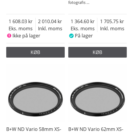
fotografis
…
1 608.03
2 010.04
1 364.60
1 705.75
Eks. moms
Inkl. moms
Eks. moms
Inkl. moms
Ikke på lager
På lager
KØB
KØB
B+W ND Vario 58mm XS-
B+W ND Vario 62mm XS-