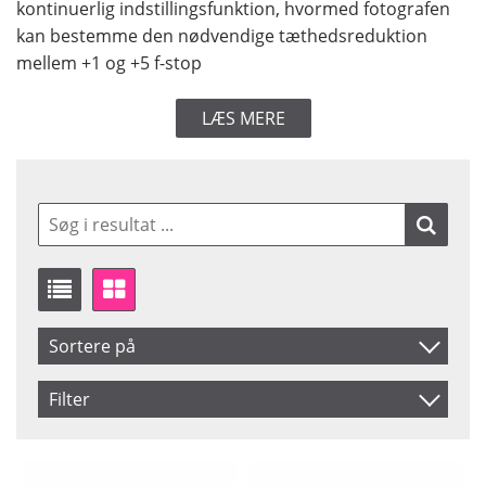
kontinuerlig indstillingsfunktion, hvormed fotografen
kan bestemme den nødvendige tæthedsreduktion
mellem +1 og +5 f-stop
LÆS MERE
Sortere på
Produkt Kode
Filter
Inkl. Moms
Size
Saldo
46 mm
På lager
Navn