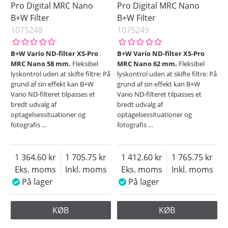
Pro Digital MRC Nano
Pro Digital MRC Nano
B+W Filter
B+W Filter
1075248
1075249
B+W Vario ND-filter XS-Pro
B+W Vario ND-filter XS-Pro
MRC Nano 58 mm.
Fleksibel
MRC Nano 62 mm.
Fleksibel
lyskontrol uden at skifte filtre: På
lyskontrol uden at skifte filtre: På
grund af sin effekt kan B+W
grund af sin effekt kan B+W
Vario ND-filteret tilpasses et
Vario ND-filteret tilpasses et
bredt udvalg af
bredt udvalg af
optagelsessituationer og
optagelsessituationer og
fotografis
…
fotografis
…
1 364.60
1 705.75
1 412.60
1 765.75
Eks. moms
Inkl. moms
Eks. moms
Inkl. moms
På lager
På lager
KØB
KØB