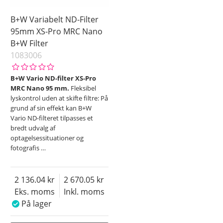
B+W Variabelt ND-Filter
95mm XS-Pro MRC Nano
B+W Filter
1083006
B+W Vario ND-filter XS-Pro
MRC Nano 95 mm.
Fleksibel
lyskontrol uden at skifte filtre: På
grund af sin effekt kan B+W
Vario ND-filteret tilpasses et
bredt udvalg af
optagelsessituationer og
fotografis
…
2 136.04
2 670.05
Eks. moms
Inkl. moms
På lager