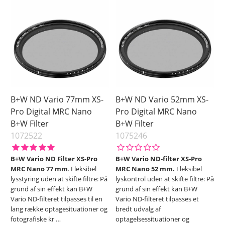
49 mm
Ikke på lager
Størrelse
52 mm
Coating
55 mm
58 mm
Fattning
62 mm
67 mm
72 mm
B+W ND Vario 77mm XS-
B+W ND Vario 52mm XS-
77 mm
Pro Digital MRC Nano
Pro Digital MRC Nano
B+W Filter
B+W Filter
82 mm
1072522
1075246
95 mm
Pris
B+W Vario ND Filter XS-Pro
B+W Vario ND-filter XS-Pro
MRC Nano 77 mm
. Fleksibel
MRC Nano 52 mm.
Fleksibel
lysstyring uden at skifte filtre: På
lyskontrol uden at skifte filtre: På
grund af sin effekt kan B+W
grund af sin effekt kan B+W
Vario ND-filteret tilpasses til en
Vario ND-filteret tilpasses et
lang række optagesituationer og
bredt udvalg af
fotografiske kr
…
optagelsessituationer og