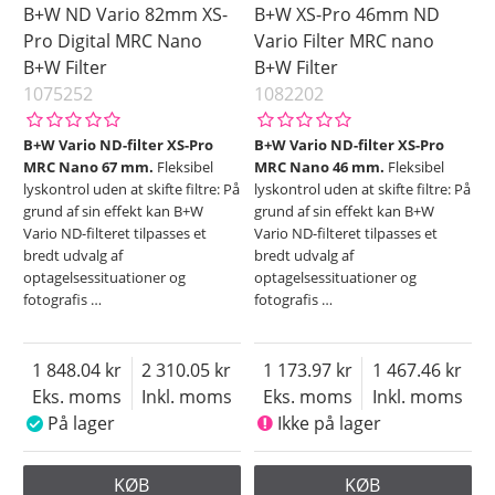
B+W ND Vario 82mm XS-
B+W XS-Pro 46mm ND
Pro Digital MRC Nano
Vario Filter MRC nano
B+W Filter
B+W Filter
1075252
1082202
B+W Vario ND-filter XS-Pro
B+W Vario ND-filter XS-Pro
MRC Nano 67 mm.
Fleksibel
MRC Nano 46 mm.
Fleksibel
lyskontrol uden at skifte filtre: På
lyskontrol uden at skifte filtre: På
grund af sin effekt kan B+W
grund af sin effekt kan B+W
Vario ND-filteret tilpasses et
Vario ND-filteret tilpasses et
bredt udvalg af
bredt udvalg af
optagelsessituationer og
optagelsessituationer og
fotografis
…
fotografis
…
1 848.04
2 310.05
1 173.97
1 467.46
Eks. moms
Inkl. moms
Eks. moms
Inkl. moms
På lager
Ikke på lager
KØB
KØB