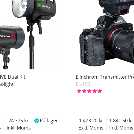
IVE Dual Kit
Elinchrom Transmitter Pr
olight
EL-193
24 375
På lager
1 473.20
1 841.50
s
Inkl. Moms
Exkl. Moms
Inkl. Moms