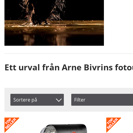
Ett urval från Arne Bivrins fot
Sortere på
Filter
Saldo
Produkt Nr.
På lager
Navn
Pris