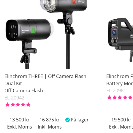
Inkl. Moms
Elinchrom THREE | Off Camera Flash
Elinchrom F
Dual Kit
Battery Mon
Off-Camera Flash
EL-20961
EL-20942
13 500
16 875
På lager
19 500
Exkl. Moms
Inkl. Moms
Exkl. Mom