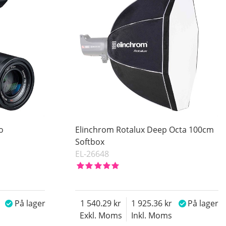
o
Elinchrom Rotalux Deep Octa 100cm
Softbox
EL-26648
På lager
1 540.29
1 925.36
På lager
Exkl. Moms
Inkl. Moms