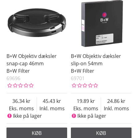
B+W Objektiv dæksler
B+W Objektiv dæksler
snap-cap 46mm
slip-on 54mm
B+W Filter
B+W Filter
69696
69701
36.34
45.43
19.89
24.86
Eks. moms
Inkl. moms
Eks. moms
Inkl. moms
Ikke på lager
Ikke på lager
KØB
KØB