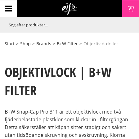
Start
>
Shop
>
Brands
>
B+W Filter
>
Objektiv dæksler
OBJEKTIVLOCK | B+W
FILTER
B+W Snap-Cap Pro 311 är ett objektivlock med två
fjäderbelastade plastklor som klickar in i filtergängan.
Detta säkerställer att kåpan sitter stadigt och säkert
utan tidsödande skruvning och avskruvning. Klorna