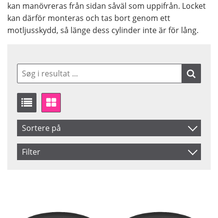
kan manövreras från sidan såväl som uppifrån. Locket
kan därför monteras och tas bort genom ett
motljusskydd, så länge dess cylinder inte är för lång.
Sortere på
Produkt Kode
Filter
Inkl. Moms
Saldo
På lager
Navn
Ikke på lager
Pris