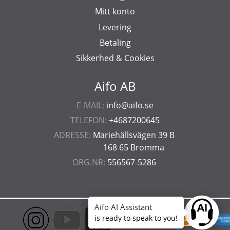
Mitt konto
Levering
Betaling
Sikkerhed & Cookies
Aifo AB
E-MAIL:
info@aifo.se
TELEFON:
+4687200645
ADRESSE:
Mariehällsvägen 39 B
168 65 Bromma
ORG.NR:
556567-5286
Aifo AI Assistant
Ask anyt
is ready to speak to you!