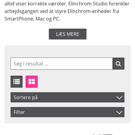
altid viser korrekte værdier. Elinchrom Studio forenkler
arbejdsgangen ved at styre Elinchrom-enheder fra
SmartPhone, Mac og PC.
LÆS MERE
Sortere på
Produkt Kode
Filter
Inkl. Moms
Camera
Saldo
Canon
På lager
Navn