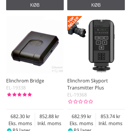
KØB
KØB
Elinchrom Bridge
Elinchrom Skyport
EL-19338
Transmitter Plus
EL-19368
682.30
852.88
682.99
853.74
Eks. moms
Inkl. moms
Eks. moms
Inkl. moms
På lager
På lager