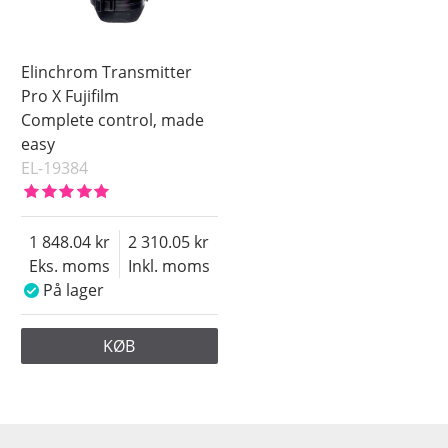
Elinchrom Transmitter
Pro X Fujifilm
Complete control, made
easy
EL-19384
1 848.04
2 310.05
Eks. moms
Inkl. moms
På lager
KØB