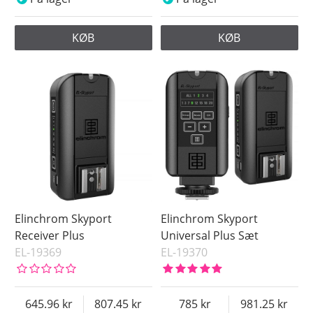
KØB
KØB
Elinchrom Skyport
Elinchrom Skyport
Receiver Plus
Universal Plus Sæt
EL-19369
EL-19370
645.96
807.45
785
981.25