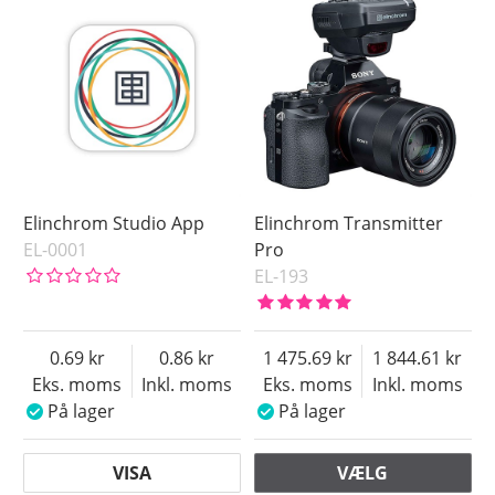
Fujifilm
Kamera
Nikon
Antal Flashgrp.
Pentax
Sony
Rækkevidde (inde)
Universal
Pris
Elinchrom Studio App
Elinchrom Transmitter
EL-0001
Pro
EL-193
0.69
0.86
1 475.69
1 844.61
Eks. moms
Inkl. moms
Eks. moms
Inkl. moms
På lager
På lager
VISA
VÆLG