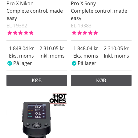
Pro X Nikon
Pro X Sony
Complete control, made
Complete control, made
easy
easy
EL-19382
EL-19383
1 848.04
2 310.05
1 848.04
2 310.05
Eks. moms
Inkl. moms
Eks. moms
Inkl. moms
På lager
På lager
KØB
KØB