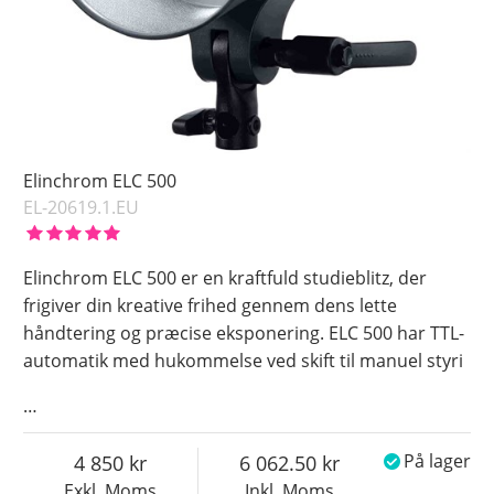
Elinchrom ELC 500
EL-20619.1.EU
Elinchrom ELC 500 er en kraftfuld studieblitz, der
frigiver din kreative frihed gennem dens lette
håndtering og præcise eksponering. ELC 500 har TTL-
automatik med hukommelse ved skift til manuel styri
…
4 850
6 062.50
På lager
Exkl. Moms
Inkl. Moms