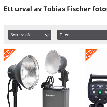
Ett urval av Tobias Fischer fot
Sortere på
Filter
Saldo
Produkt Nr.
På lager
Navn
Ikke på lager
Inkl. Moms
Pris