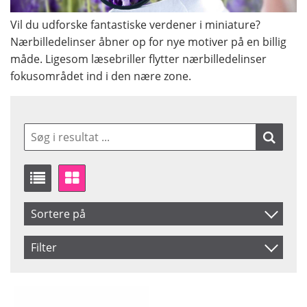
Vil du udforske fantastiske verdener i miniature?
Nærbilledelinser åbner op for nye motiver på en billig
måde. Ligesom læsebriller flytter nærbilledelinser
fokusområdet ind i den nære zone.
Sortere på
Produkt Nr.
Filter
Navn
Size
Saldo
40.5 mm
På lager
Inkl. Moms