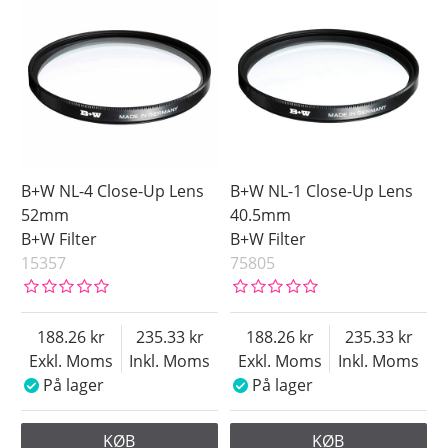
49 mm
Ikke på lager
52 mm
55 mm
58 mm
62 mm
67 mm
72 mm
B+W NL-4 Close-Up Lens
B+W NL-1 Close-Up Lens
77 mm
52mm
40.5mm
B+W Filter
B+W Filter
Pris
15357
75805
188.26
235.33
188.26
235.33
Exkl. Moms
Inkl. Moms
Exkl. Moms
Inkl. Moms
På lager
På lager
KØB
KØB