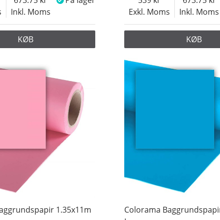
673.75
På lager
539
673.75
s
Inkl. Moms
Exkl. Moms
Inkl. Moms
KØB
KØB
aggrundspapir 1.35x11m
Colorama Baggrundspapi