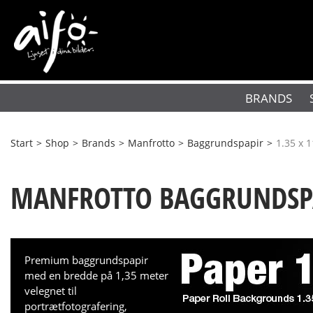
BRANDS
Start
>
Shop
>
Brands
>
Manfrotto
>
Baggrundspapir
>
1.35 x 
MANFROTTO BAGGRUNDSPA
Premium baggrundspapir
med en bredde på 1,35 meter
velegnet til
portrætfotografering,