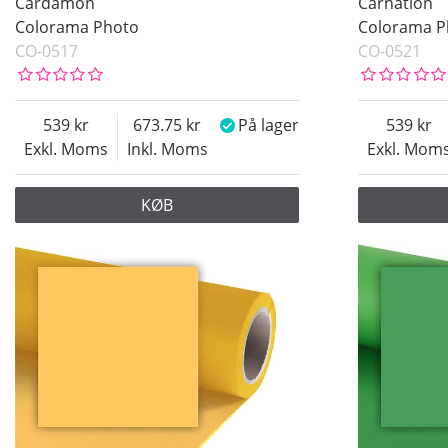
Cardamon
Carnation
Colorama Photo
Colorama P
CO-0517
CO-0521
539
673.75
På lager
539
Exkl. Moms
Inkl. Moms
Exkl. Mom
KØB