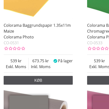
Colorama Baggrundspapir 1.35x11m
Colorama B
Maize
Chromagre
Colorama Photo
Colorama P
CO-0531
CO-0533
539
673.75
På lager
539
Exkl. Moms
Inkl. Moms
Exkl. Mom
KØB