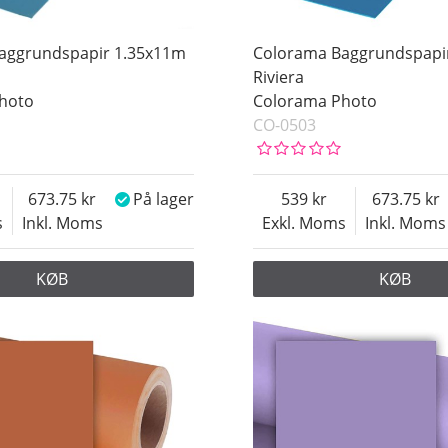
aggrundspapir 1.35x11m
Colorama Baggrundspapi
Riviera
hoto
Colorama Photo
CO-0503
673.75
På lager
539
673.75
s
Inkl. Moms
Exkl. Moms
Inkl. Moms
KØB
KØB