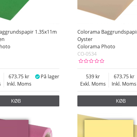
aggrundspapir 1.35x11m
Colorama Baggrundspapi
en
Oyster
hoto
Colorama Photo
CO-0534
673.75
På lager
539
673.75
s
Inkl. Moms
Exkl. Moms
Inkl. Moms
KØB
KØB