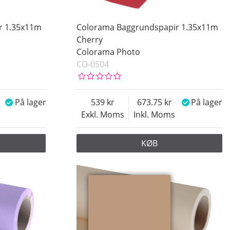
r 1.35x11m
Colorama Baggrundspapir 1.35x11m
Cherry
Colorama Photo
CO-0504
På lager
539
673.75
På lager
Exkl. Moms
Inkl. Moms
KØB