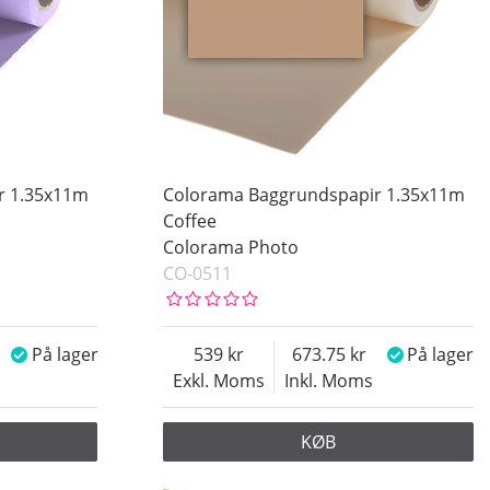
r 1.35x11m
Colorama Baggrundspapir 1.35x11m
Coffee
Colorama Photo
CO-0511
På lager
539
673.75
På lager
Exkl. Moms
Inkl. Moms
KØB