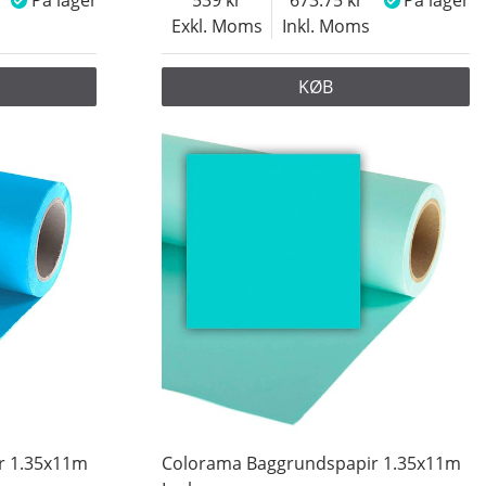
På lager
539
673.75
På lager
Exkl. Moms
Inkl. Moms
KØB
r 1.35x11m
Colorama Baggrundspapir 1.35x11m