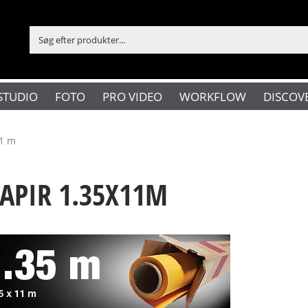
STUDIO
FOTO
PRO VIDEO
WORKFLOW
DISCOV
11 m
PIR 1.35X11M