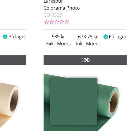
Larkspur
Colorama Photo
CO-0528
På lager
539
673.75
På lager
Exkl. Moms
Inkl. Moms
KØB