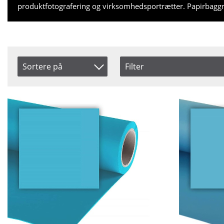
produktfotografering og virksomhedsportrætter. Papirbaggr
Sortere på
Filter
Farve
Saldo
Produkt Nr.
Black
På lag
Navn
Blue
Snart på
Inkl. Moms
Blue Screen
Brown
Green
Green Screen
Grey
Lilac