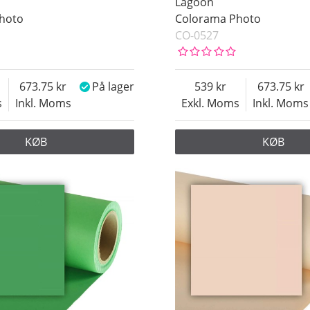
Lagoon
hoto
Colorama Photo
CO-0527
673.75
På lager
539
673.75
s
Inkl. Moms
Exkl. Moms
Inkl. Moms
KØB
KØB