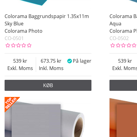
Orange
Pink
Colorama Baggrundspapir 1.35x11m
Colorama B
Red
Sky Blue
Aqua
Colorama Photo
Colorama P
White
CO-0501
CO-0502
Yellow
539
673.75
På lager
539
Exkl. Moms
Inkl. Moms
Exkl. Mom
KØB