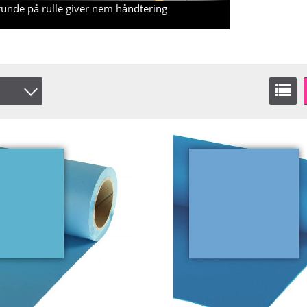
unde på rulle giver nem håndtering
er
 lager