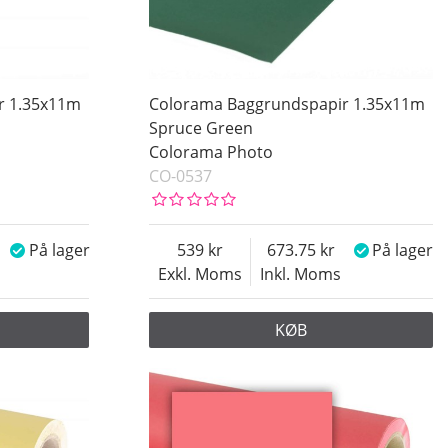
r 1.35x11m
Colorama Baggrundspapir 1.35x11m
Spruce Green
Colorama Photo
CO-0537
På lager
539
673.75
På lager
Exkl. Moms
Inkl. Moms
KØB