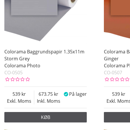
Colorama Baggrundspapir 1.35x11m
Colorama B
Storm Grey
Ginger
Colorama Photo
Colorama P
CO-0505
CO-0507
539
673.75
På lager
539
Exkl. Moms
Inkl. Moms
Exkl. Mom
KØB