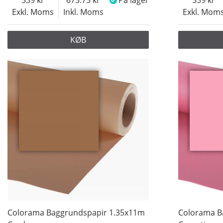
539
673.75
På lager
539
Exkl. Moms
Inkl. Moms
Exkl. Mom
KØB
Colorama Baggrundspapir 1.35x11m
Colorama B