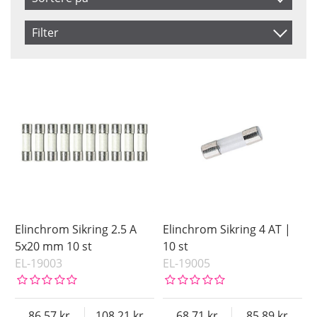
Produkt Kode
Filter
Inkl. Moms
Saldo
På lager
Navn
Ikke på lager
Pris
Elinchrom Sikring 2.5 A
Elinchrom Sikring 4 AT |
5x20 mm 10 st
10 st
EL-19003
EL-19005
86.57
108.21
68.71
85.89