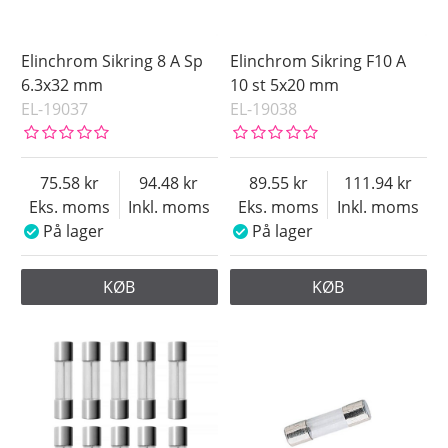
Elinchrom Sikring 8 A Sp
Elinchrom Sikring F10 A
6.3x32 mm
10 st 5x20 mm
EL-19037
EL-19038
75.58
94.48
89.55
111.94
Eks. moms
Inkl. moms
Eks. moms
Inkl. moms
På lager
På lager
KØB
KØB