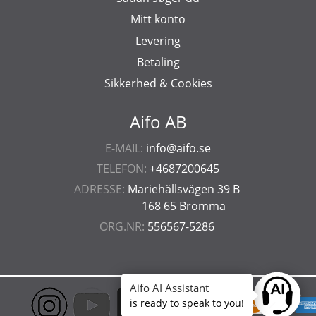
Mitt konto
Levering
Betaling
Sikkerhed & Cookies
Aifo AB
E-MAIL:
info@aifo.se
TELEFON:
+4687200645
ADRESSE:
Mariehällsvägen 39 B
168 65 Bromma
ORG.NR:
556567-5286
Aifo AI Assistant
Ask anyt
is ready to speak to you!