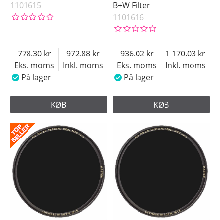
1101615
B+W Filter
1101616
778.30
972.88
936.02
1 170.03
Eks. moms
Inkl. moms
Eks. moms
Inkl. moms
På lager
På lager
KØB
KØB