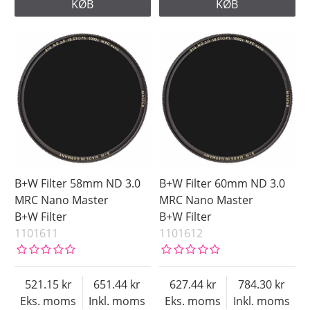
KØB
KØB
B+W Filter 58mm ND 3.0
B+W Filter 60mm ND 3.0
MRC Nano Master
MRC Nano Master
B+W Filter
B+W Filter
1101611
1101612
521.15
651.44
627.44
784.30
Eks. moms
Inkl. moms
Eks. moms
Inkl. moms