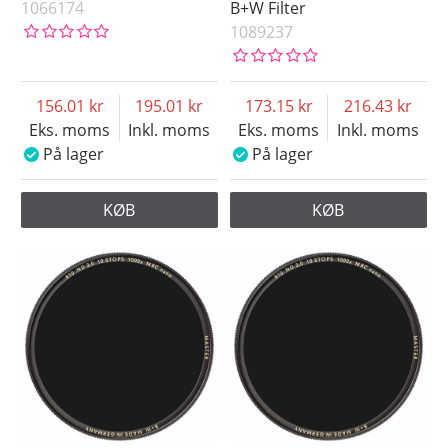
1066174
B+W Filter
60 mm
1089237
62 mm
67 mm
72 mm
156.01
195.01
173.15
216.43
Eks. moms
Inkl. moms
Eks. moms
Inkl. moms
77 mm
På lager
På lager
82 mm
86 mm
KØB
KØB
95 mm
Pris