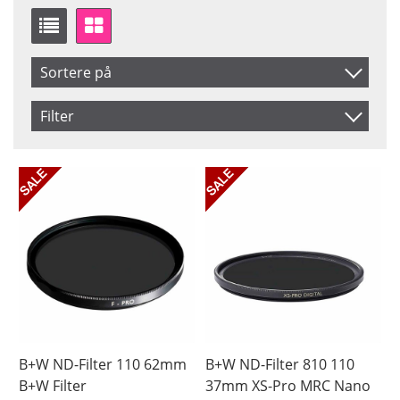
Sortere på
Produkt Kode
Filter
Inkl. Moms
Storlek
Saldo
37 mm
På lager
Navn
39 mm
Ikke på lager
Storlek
40.5 mm
Coating
43 mm
46 mm
Fattning
49 mm
52 mm
55 mm
B+W ND-Filter 110 62mm
B+W ND-Filter 810 110
58 mm
B+W Filter
37mm XS-Pro MRC Nano