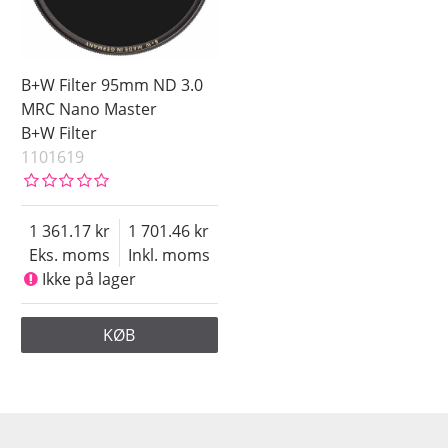
B+W Filter 95mm ND 3.0
MRC Nano Master
B+W Filter
1101619
1 361.17
1 701.46
Eks. moms
Inkl. moms
Ikke på lager
KØB