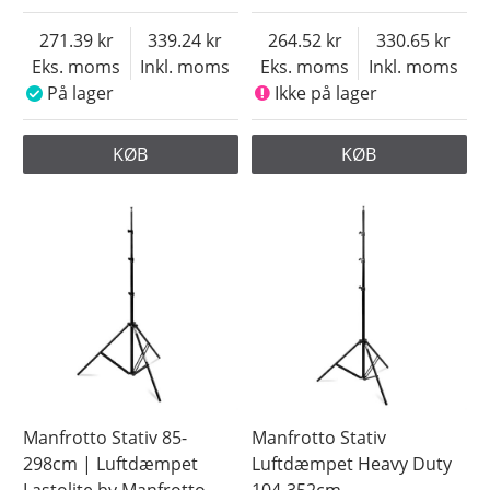
271.39
339.24
264.52
330.65
Eks. moms
Inkl. moms
Eks. moms
Inkl. moms
På lager
Ikke på lager
KØB
KØB
Manfrotto Stativ 85-
Manfrotto Stativ
298cm | Luftdæmpet
Luftdæmpet Heavy Duty
Lastolite by Manfrotto
104-352cm