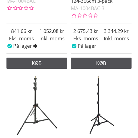
MA-1004BAC
124-366cm 3-pack
MA-1004BAC-3
841.66
1 052.08
2 675.43
3 344.29
Eks. moms
Inkl. moms
Eks. moms
Inkl. moms
På lager
På lager
KØB
KØB