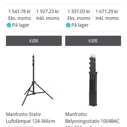
1 541.78
1 927.23
1 337.03
1 671.29
Eks. moms
Inkl. moms
Eks. moms
Inkl. moms
På lager
På lager
KØB
KØB
Manfrotto Stativ
Manfrotto
Luftdämpat 124-366cm
Belysningsstativ 1004BAC