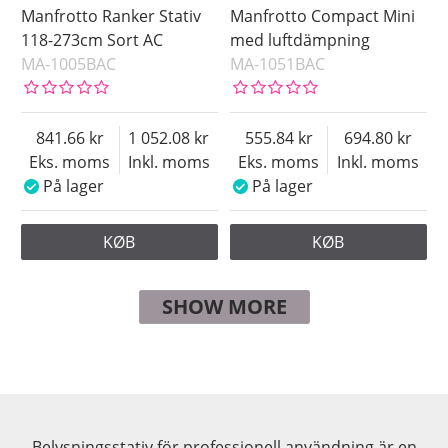
Manfrotto Ranker Stativ
Manfrotto Compact Mini
118-273cm Sort AC
med luftdämpning
MA-1005BAC
MA-1051BAC
841.66
1 052.08
555.84
694.80
Eks. moms
Inkl. moms
Eks. moms
Inkl. moms
På lager
På lager
KØB
KØB
SHOW MORE
Belysningsstativ för professionell användning är en