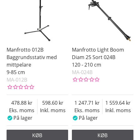
Manfrotto 012B
Manfrotto Light Boom
Baggrundsstativ med
Diam 25 Sort 024B
mittpelare
120 - 210 cm
9-85 cm
MA-024B
MA-012B
478.88
598.60
1 247.71
1 559.64
Eks. moms
Inkl. moms
Eks. moms
Inkl. moms
På lager
På lager
KØB
KØB