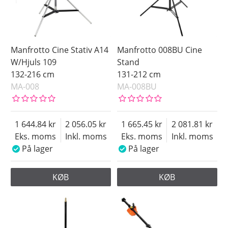
Manfrotto Cine Stativ A14
Manfrotto 008BU Cine
W/Hjuls 109
Stand
132-216 cm
131-212 cm
MA-008
MA-008BU
1 644.84
2 056.05
1 665.45
2 081.81
Eks. moms
Inkl. moms
Eks. moms
Inkl. moms
På lager
På lager
KØB
KØB