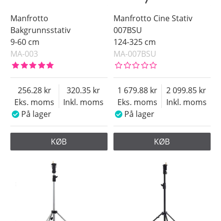
Manfrotto
Manfrotto Cine Stativ
Bakgrunnsstativ
007BSU
9-60 cm
124-325 cm
MA-003
MA-007BSU
256.28
320.35
1 679.88
2 099.85
Eks. moms
Inkl. moms
Eks. moms
Inkl. moms
På lager
På lager
KØB
KØB