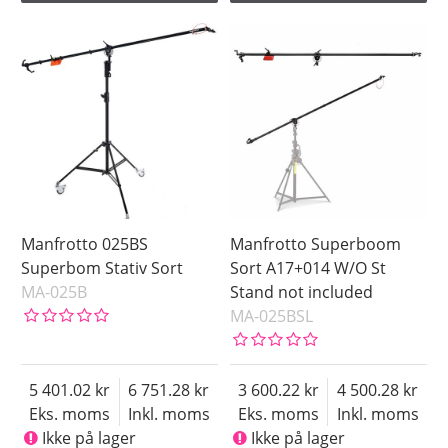
Manfrotto 025BS
Manfrotto Superboom
Superbom Stativ Sort
Sort A17+014 W/O St
MA-025B
Stand not included
MA-025BSL
5 401.02
6 751.28
3 600.22
4 500.28
Eks. moms
Inkl. moms
Eks. moms
Inkl. moms
Ikke på lager
Ikke på lager