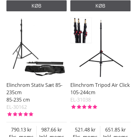
KØB
KØB
Elinchrom Stativ Sæt 85-
Elinchrom Tripod Air Click
235cm
105-244cm
85-235 cm
EL-31038
EL-30162
790.13
987.66
521.48
651.85