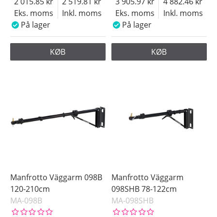
2 015.85
2 519.81
3 905.97
4 882.46
Eks. moms
Inkl. moms
Eks. moms
Inkl. moms
På lager
På lager
KØB
KØB
Manfrotto Väggarm 098B
Manfrotto Väggarm
120-210cm
098SHB 78-122cm
MA-098B
MA-098SHB