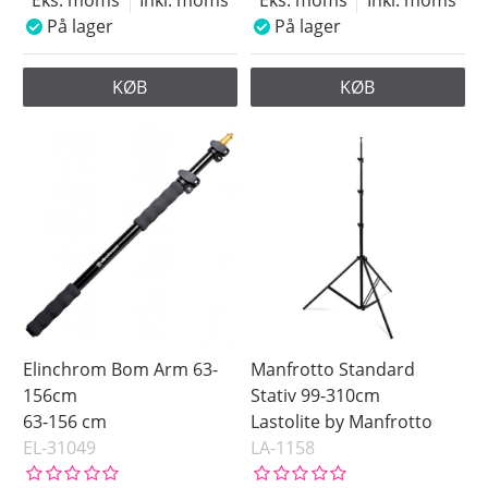
Eks. moms
Inkl. moms
Eks. moms
Inkl. moms
På lager
På lager
KØB
KØB
Elinchrom Bom Arm 63-
Manfrotto Standard
156cm
Stativ 99-310cm
63-156 cm
Lastolite by Manfrotto
EL-31049
LA-1158