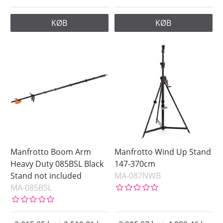
KØB
KØB
Manfrotto Boom Arm
Manfrotto Wind Up Stand
Heavy Duty 085BSL Black
147-370cm
Stand not included
MA-087NWB
MA-085BSL