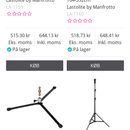
LA-1159
Lastolite by Manfrotto
LA-1160
515.30
644.13
518.73
648.41
Eks. moms
Inkl. moms
Eks. moms
Inkl. moms
På lager
På lager
KØB
KØB