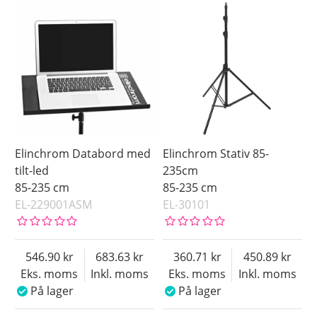
Elinchrom Databord med
Elinchrom Stativ 85-
tilt-led
235cm
85-235 cm
85-235 cm
EL-229001ASM
EL-30101
546.90
683.63
360.71
450.89
Eks. moms
Inkl. moms
Eks. moms
Inkl. moms
På lager
På lager