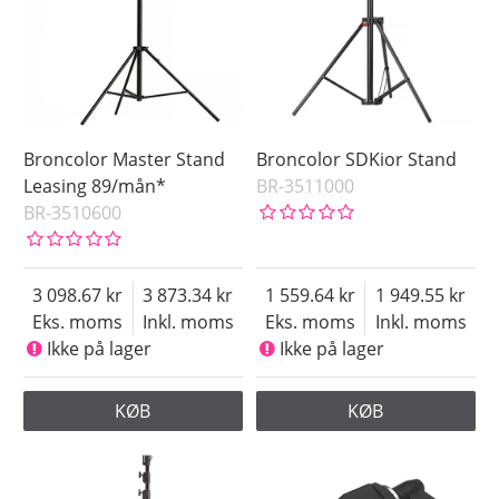
Producent:
Small
Manfrotto
Table
Phottix
Tether Tools
Saldo
På lager
Broncolor Master Stand
Broncolor SDKior Stand
Ikke på lager
Leasing 89/mån*
BR-3511000
Pris
BR-3510600
3 098.67
3 873.34
1 559.64
1 949.55
Eks. moms
Inkl. moms
Eks. moms
Inkl. moms
Ikke på lager
Ikke på lager
KØB
KØB