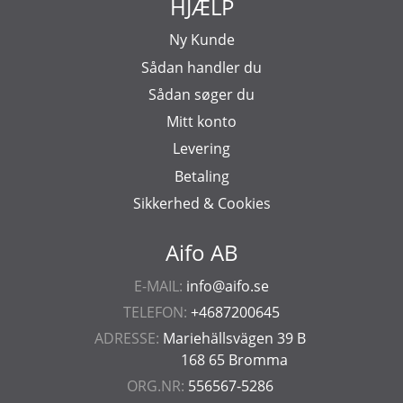
HJÆLP
Ny Kunde
Sådan handler du
Sådan søger du
Mitt konto
Levering
Betaling
Sikkerhed & Cookies
Aifo AB
E-MAIL:
info@aifo.se
TELEFON:
+4687200645
ADRESSE:
Mariehällsvägen 39 B
168 65 Bromma
ORG.NR:
556567-5286