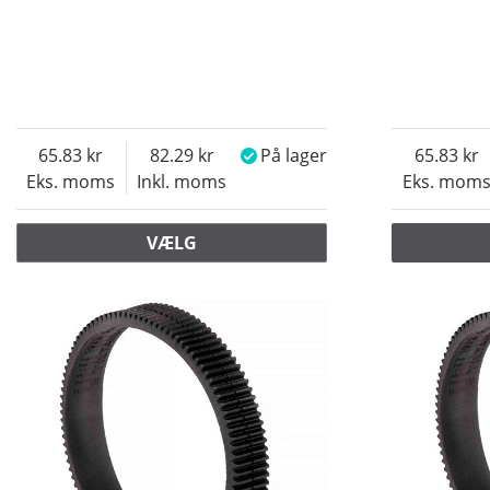
65.83
82.29
På lager
65.83
Eks. moms
Inkl. moms
Eks. mom
VÆLG