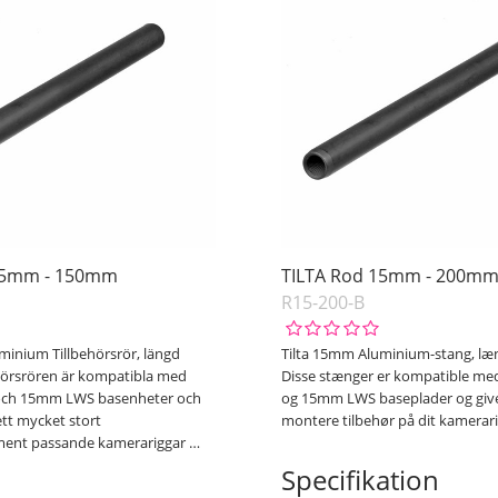
15mm - 150mm
TILTA Rod 15mm - 200m
R15-200-B
minium Tillbehörsrör, längd
Tilta 15mm Aluminium-stang, l
hörsrören är kompatibla med
Disse stænger er kompatible m
och 15mm LWS basenheter och
og 15mm LWS baseplader og giv
l ett mycket stort
montere tilbehør på dit kamerari
iment passande kamerariggar
…
Specifikation