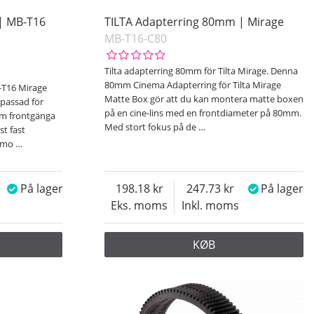
| MB-T16
TILTA Adapterring 80mm | Mirage
MB-T16-C80
Tilta adapterring 80mm för Tilta Mirage. Denna
80mm Cinema Adapterring för Tilta Mirage
-T16 Mirage
Matte Box gör att du kan montera matte boxen
passad för
på en cine-lins med en frontdiameter på 80mm.
mm frontgänga
Med stort fokus på de
…
t fast
h mo
…
På lager
198.18
247.73
På lager
Eks. moms
Inkl. moms
KØB