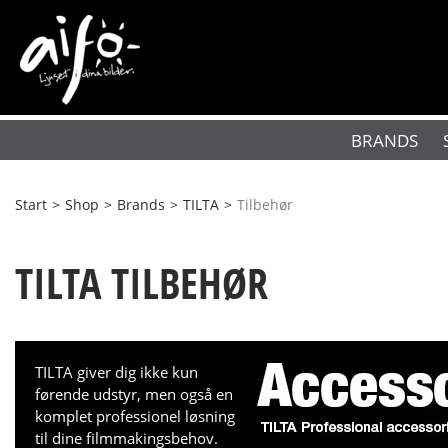
BRANDS
Start
>
Shop
>
Brands
>
TILTA
>
Tilbehør
TILTA TILBEHØR
TILTA giver dig ikke kun
førende udstyr, men også en
komplet professionel løsning
til dine filmmakingsbehov.