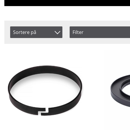
Sortere på
Filter
Type
Saldo
Produkt Kode
Adapters
På lag
Inkl. Moms
Focus Ring
Navn
Mounting
Rod
Pris