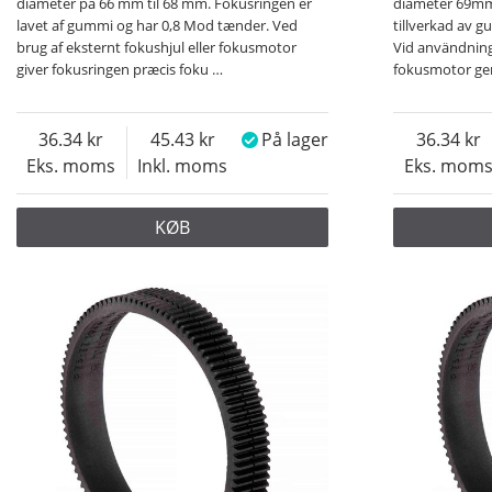
diameter på 66 mm til 68 mm. Fokusringen er
diameter 69mm 
lavet af gummi og har 0,8 Mod tænder. Ved
tillverkad av 
brug af eksternt fokushjul eller fokusmotor
Vid användning 
giver fokusringen præcis foku
…
fokusmotor ge
36.34
45.43
På lager
36.34
Eks. moms
Inkl. moms
Eks. mom
KØB