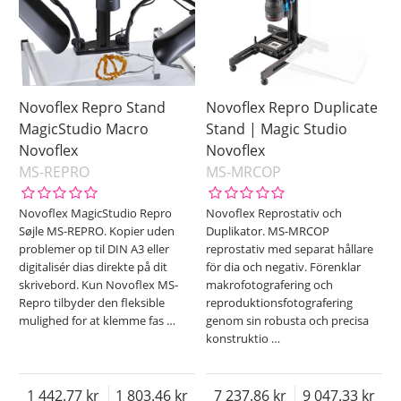
Novoflex Repro Stand
Novoflex Repro Duplicate
MagicStudio Macro
Stand | Magic Studio
Novoflex
Novoflex
MS-REPRO
MS-MRCOP
Novoflex MagicStudio Repro
Novoflex Reprostativ och
Søjle MS-REPRO. Kopier uden
Duplikator. MS-MRCOP
problemer op til DIN A3 eller
reprostativ med separat hållare
digitalisér dias direkte på dit
för dia och negativ. Förenklar
skrivebord. Kun Novoflex MS-
makrofotografering och
Repro tilbyder den fleksible
reproduktionsfotografering
mulighed for at klemme fas
…
genom sin robusta och precisa
konstruktio
…
1 442.77
1 803.46
7 237.86
9 047.33