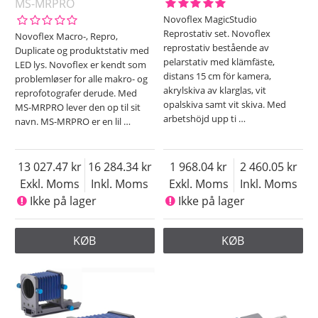
MS-MRPRO
Novoflex MagicStudio
Reprostativ set. Novoflex
Novoflex Macro-, Repro,
reprostativ bestående av
Duplicate og produktstativ med
pelarstativ med klämfäste,
LED lys. Novoflex er kendt som
distans 15 cm för kamera,
problemløser for alle makro- og
akrylskiva av klarglas, vit
reprofotografer derude. Med
opalskiva samt vit skiva. Med
MS-MRPRO lever den op til sit
arbetshöjd upp ti
…
navn. MS-MRPRO er en lil
…
13 027.47
16 284.34
1 968.04
2 460.05
Exkl. Moms
Inkl. Moms
Exkl. Moms
Inkl. Moms
Ikke på lager
Ikke på lager
KØB
KØB