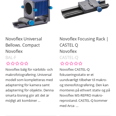
Novoflex Universal
Novoflex Focusing Rack |
Bellows. Compact
CASTEL Q
Novoflex
Novoflex
BAL-F
CASTEL-Q
Novoflex bälg för närbilds- och
Novoflex CASTEL-Q
makrofotografering. Universal
fokuseringsstativ er et
modell som kompletteras med
uundværligt tilbehør til makro-
adapterring för kamera samt
og stereofotografering. Den kan
adapterring för objektiv. Denna
monteres på ethvert stativ og på
smarta lösning gör att det är
Novoflex MS-REPRO makro-
möjligt att kombiner
…
reprostand. CASTEL-Q kommer
med Arca-
…