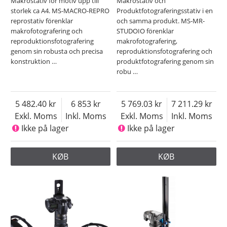
Makrostativ för motiv upp till
Makrostativ och
storlek ca A4. MS-MACRO-REPRO
Produktfotograferingsstativ i en
reprostativ förenklar
och samma produkt. MS-MR-
makrofotografering och
STUDOIO förenklar
reproduktionsfotografering
makrofotografering,
genom sin robusta och precisa
reproduktionsfotografering och
konstruktion
…
produktfotografering genom sin
robu
…
5 482.40
6 853
5 769.03
7 211.29
Exkl. Moms
Inkl. Moms
Exkl. Moms
Inkl. Moms
Ikke på lager
Ikke på lager
KØB
KØB