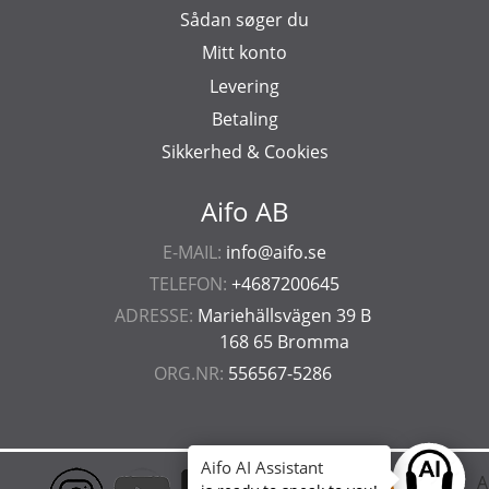
Sådan søger du
Mitt konto
Levering
Betaling
Sikkerhed & Cookies
Aifo AB
E-MAIL:
info@aifo.se
TELEFON:
+4687200645
ADRESSE:
Mariehällsvägen 39 B
168 65 Bromma
ORG.NR:
556567-5286
Aifo AI Assistant
Ask anyt