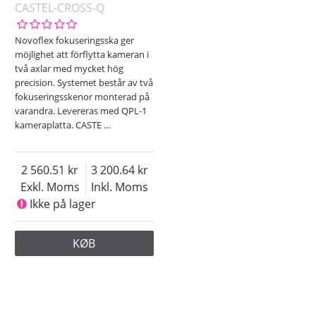
CASTEL-CROSS-Q
Novoflex fokuseringsska ger
möjlighet att förflytta kameran i
två axlar med mycket hög
precision. Systemet består av två
fokuseringsskenor monterad på
varandra. Levereras med QPL-1
kameraplatta. CASTE
…
2 560.51
3 200.64
Exkl. Moms
Inkl. Moms
Ikke på lager
KØB