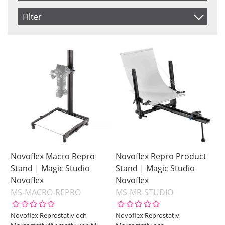
Produkt Nr.
Filter
Navn
Saldo
På lager
Inkl. Moms
Ikke på lager
Pris
Novoflex Macro Repro
Novoflex Repro Product
Stand | Magic Studio
Stand | Magic Studio
Novoflex
Novoflex
MS-MACRO-REPRO
MS-MR-STUDIO
Novoflex Reprostativ och
Novoflex Reprostativ,