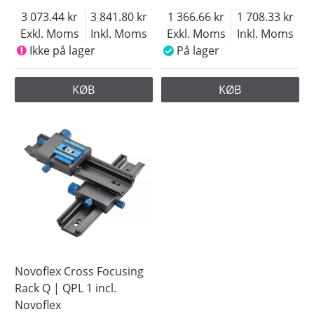
3 073.44
3 841.80
1 366.66
1 708.33
Exkl. Moms
Inkl. Moms
Exkl. Moms
Inkl. Moms
Ikke på lager
På lager
KØB
KØB
Novoflex Cross Focusing
Rack Q | QPL 1 incl.
Novoflex