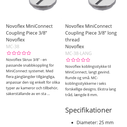
Novoflex MiniConnect
Novoflex MiniConnect
Coupling Piece 3/8“
Coupling Piece 3/8“ long
Novoflex
thread
MC-38
Novoflex
MC-38-LANG
Novoflex Skruv 3/8" - en
passande snabbkoppling för
Novoflex koblingsstykke til
MiniConnect systemet. Med
MiniConnect, langt gevind.
flera gänglängder tillgängliga,
Runde og små. MC-
anpassar den sig enkelt för olika
koblingsstykkerne i seks
typer av kameror och tillbehör,
forskellige designs. Ekstra lang
säkerställande av en sta
…
tråd, længde 8 mm.
Specifikationer
Diameter: 25 mm