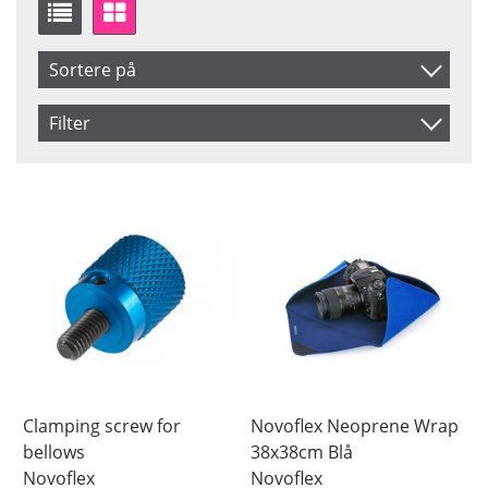
Sortere på
Produkt Kode
Filter
Inkl. Moms
Saldo
På lager
Navn
Ikke på lager
Pris
Clamping screw for
Novoflex Neoprene Wrap
bellows
38x38cm Blå
Novoflex
Novoflex