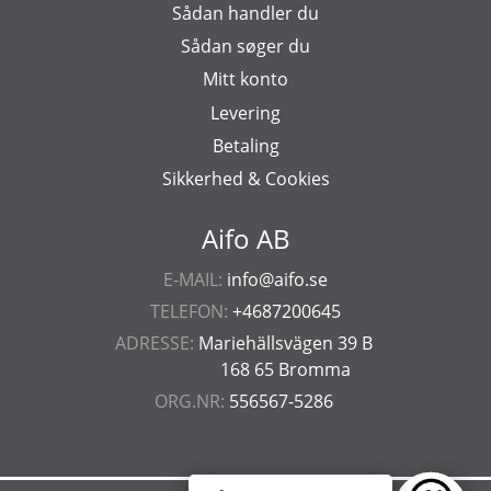
Sådan handler du
Sådan søger du
Mitt konto
Levering
Betaling
Sikkerhed & Cookies
Aifo AB
E-MAIL:
info@aifo.se
TELEFON:
+4687200645
ADRESSE:
Mariehällsvägen 39 B
168 65 Bromma
ORG.NR:
556567-5286