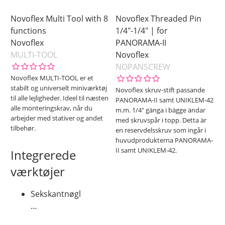
Novoflex Multi Tool with 8
Novoflex Threaded Pin
functions
1/4"-1/4" | for
Novoflex
PANORAMA-II
MULTI-TOOL
Novoflex
NOPANSCREW
Novoflex MULTI-TOOL er et
stabilt og universelt miniværktøj
Novoflex skruv-stift passande
til alle lejligheder. Ideel til næsten
PANORAMA-II samt UNIKLEM-42
alle monteringskrav, når du
m.m. 1/4" gänga i bägge ändar
arbejder med stativer og andet
med skruvspår i topp. Detta är
tilbehør.
en reservdelsskruv som ingår i
huvudprodukterna PANORAMA-
II samt UNIKLEM-42.
Integrerede
værktøjer
Sekskantnøgl
…