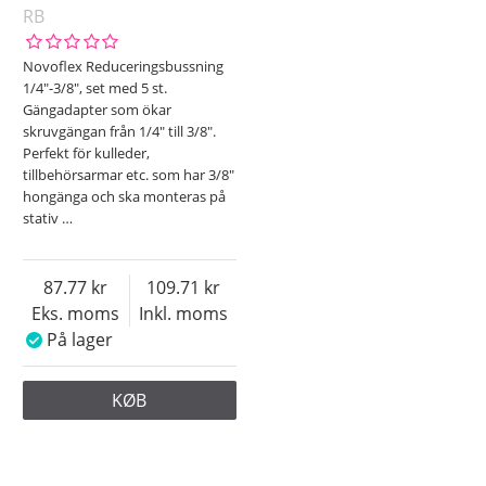
RB
Novoflex Reduceringsbussning
1/4"-3/8", set med 5 st.
Gängadapter som ökar
skruvgängan från 1/4" till 3/8".
Perfekt för kulleder,
tillbehörsarmar etc. som har 3/8"
hongänga och ska monteras på
stativ
…
87.77
109.71
Eks. moms
Inkl. moms
På lager
KØB