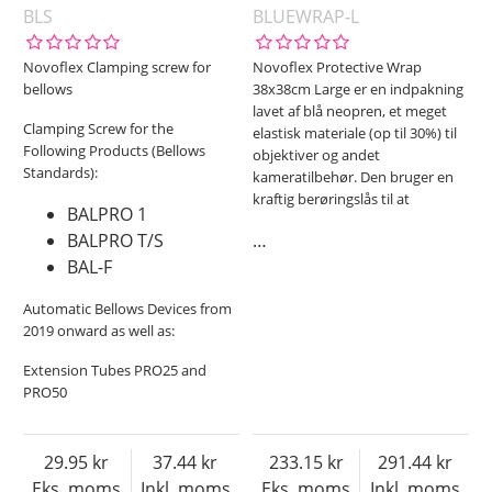
BLS
BLUEWRAP-L
Novoflex Clamping screw for
Novoflex Protective Wrap
bellows
38x38cm Large er en indpakning
lavet af blå neopren, et meget
Clamping Screw for the
elastisk materiale (op til 30%) til
Following Products (Bellows
objektiver og andet
Standards):
kameratilbehør. Den bruger en
kraftig berøringslås til at
BALPRO 1
BALPRO T/S
…
BAL-F
Automatic Bellows Devices from
2019 onward as well as:
Extension Tubes PRO25 and
PRO50
29.95
37.44
233.15
291.44
Eks. moms
Inkl. moms
Eks. moms
Inkl. moms