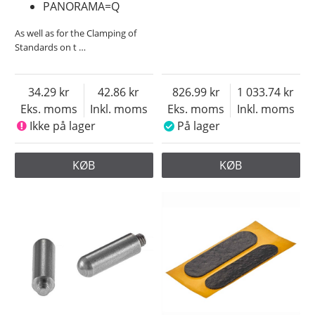
PANORAMA=Q
As well as for the Clamping of
Standards on t
…
34.29
42.86
826.99
1 033.74
Eks. moms
Inkl. moms
Eks. moms
Inkl. moms
Ikke på lager
På lager
KØB
KØB