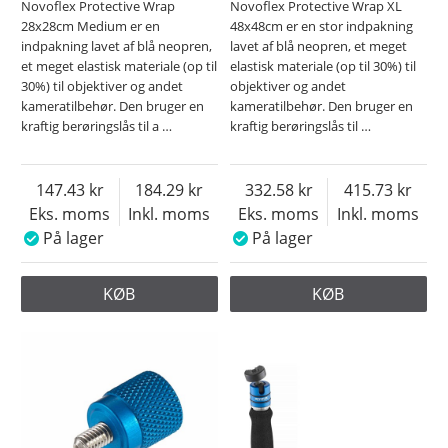
Novoflex Protective Wrap
Novoflex Protective Wrap XL
28x28cm Medium er en
48x48cm er en stor indpakning
indpakning lavet af blå neopren,
lavet af blå neopren, et meget
et meget elastisk materiale (op til
elastisk materiale (op til 30%) til
30%) til objektiver og andet
objektiver og andet
kameratilbehør. Den bruger en
kameratilbehør. Den bruger en
kraftig berøringslås til a
…
kraftig berøringslås til
…
147.43
184.29
332.58
415.73
Eks. moms
Inkl. moms
Eks. moms
Inkl. moms
På lager
På lager
KØB
KØB