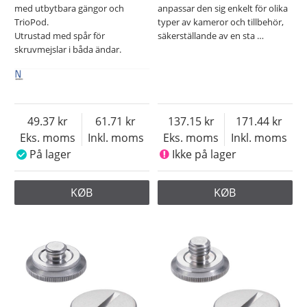
med utbytbara gängor och
anpassar den sig enkelt för olika
TrioPod.
typer av kameror och tillbehör,
Utrustad med spår för
säkerställande av en sta
…
skruvmejslar i båda ändar.
49.37
61.71
137.15
171.44
Eks. moms
Inkl. moms
Eks. moms
Inkl. moms
På lager
Ikke på lager
KØB
KØB