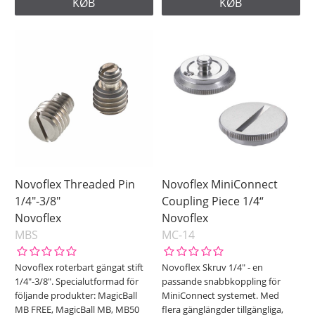
KØB
KØB
Novoflex Threaded Pin
Novoflex MiniConnect
1/4"-3/8"
Coupling Piece 1/4“
Novoflex
Novoflex
MBS
MC-14
Novoflex roterbart gängat stift
Novoflex Skruv 1/4" - en
1/4"-3/8". Specialutformad för
passande snabbkoppling för
följande produkter: MagicBall
MiniConnect systemet. Med
MB FREE, MagicBall MB, MB50
flera gänglängder tillgängliga,