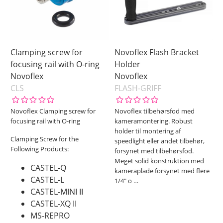
Clamping screw for
Novoflex Flash Bracket
focusing rail with O-ring
Holder
Novoflex
Novoflex
CLS
FLASH-GRIFF
Novoflex Clamping screw for
Novoflex tilbehørsfod med
focusing rail with O-ring
kameramontering. Robust
holder til montering af
Clamping Screw for the
speedlight eller andet tilbehør,
Following Products:
forsynet med tilbehørsfod.
Meget solid konstruktion med
CASTEL-Q
kameraplade forsynet med flere
CASTEL-L
1/4" o
…
CASTEL-MINI II
CASTEL-XQ II
MS-REPRO