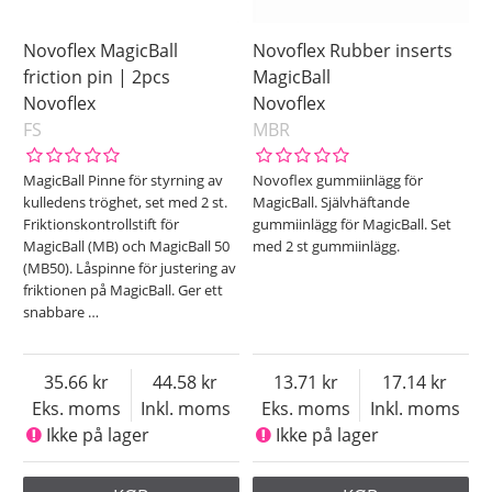
Novoflex MagicBall
Novoflex Rubber inserts
friction pin | 2pcs
MagicBall
Novoflex
Novoflex
FS
MBR
MagicBall Pinne för styrning av
Novoflex gummiinlägg för
kulledens tröghet, set med 2 st.
MagicBall. Självhäftande
Friktionskontrollstift för
gummiinlägg för MagicBall. Set
MagicBall (MB) och MagicBall 50
med 2 st gummiinlägg.
(MB50). Låspinne för justering av
friktionen på MagicBall. Ger ett
snabbare
…
35.66
44.58
13.71
17.14
Eks. moms
Inkl. moms
Eks. moms
Inkl. moms
Ikke på lager
Ikke på lager