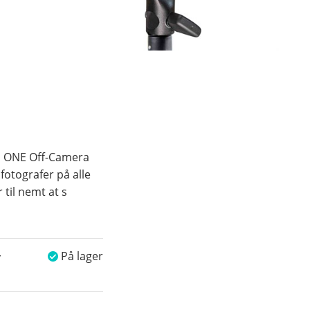
m ONE Off-Camera
 fotografer på alle
 til nemt at s
På lager