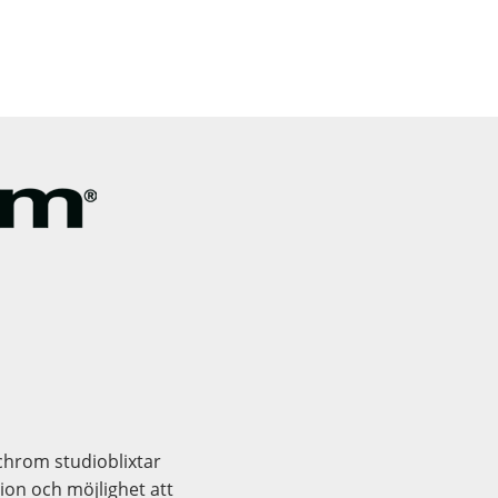
nchrom studioblixtar
ion och möjlighet att