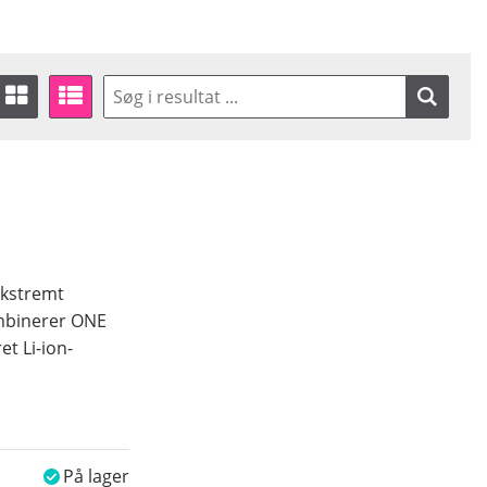
ekstremt
ombinerer ONE
t Li-ion-
På lager