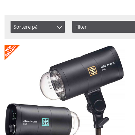
Sortere på
Filter
Type
Power
Produkt Kode
Battery OCF
131 W
Navn
Saldo
Inkl. Moms
På lager
Pris