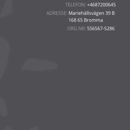
TELEFON:
+4687200645
ADRESSE:
Mariehällsvägen 39 B
168 65 Bromma
ORG.NR:
556567-5286