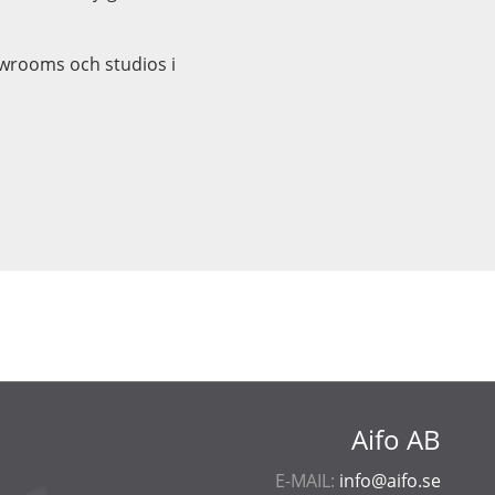
owrooms och studios i
Aifo AB
E-MAIL:
info@aifo.se