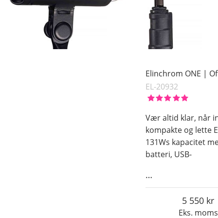
Elinchrom ONE | Of
EL-20932
Vær altid klar, når
kompakte og lette 
131Ws kapacitet med
batteri, USB-
…
5 550
Eks. moms