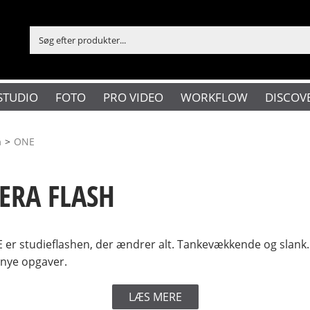
STUDIO
FOTO
PRO VIDEO
WORKFLOW
DISCOV
h
>
ONE
ERA FLASH
NE er studieflashen, der ændrer alt. Tankevækkende og sla
g nye opgaver.
LÆS MERE