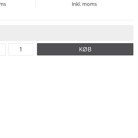
oms
Inkl. moms
KØB