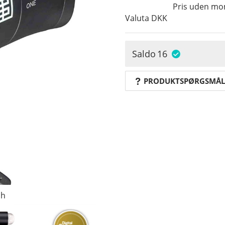
Pris uden m
Valuta
DKK
Saldo
16
PRODUKTSPØRGSMÅL
sh