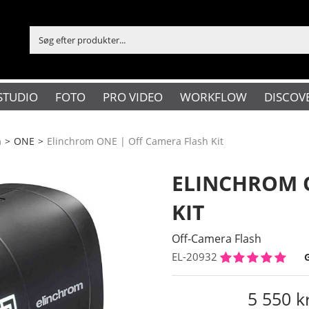
STUDIO
FOTO
PRO VIDEO
WORKFLOW
DISCOV
h
>
ONE
>
Elinchrom ONE | Off Camera Flash Kit
ELINCHROM 
KIT
Off-Camera Flash
EL-20932
5 550