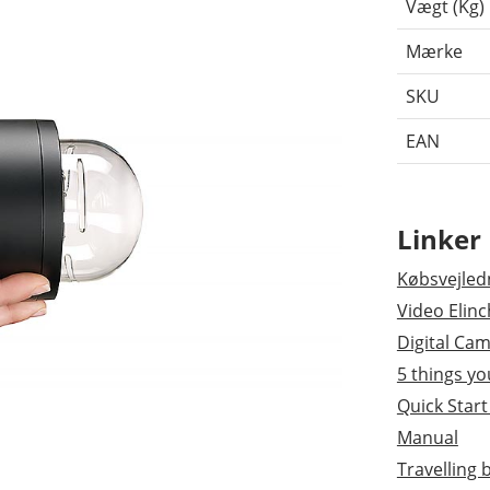
Vægt (Kg)
Mærke
SKU
EAN
Linker
Købsvejledn
Video Elin
Digital Ca
5 things y
Quick Star
Manual
Travelling 