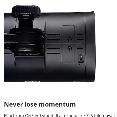
Never lose momentum
Elinchrom ONE er i stand til at producere 725 fuld-power f