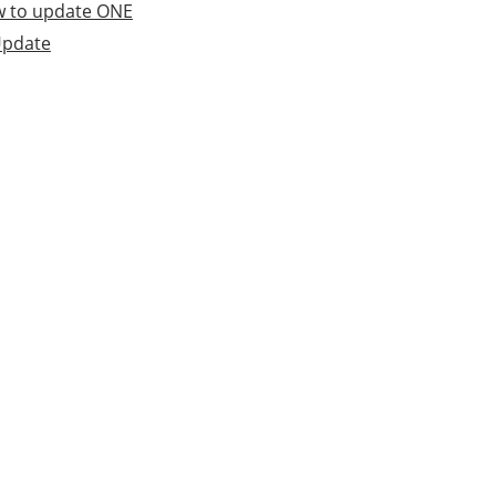
w to update ONE
Update