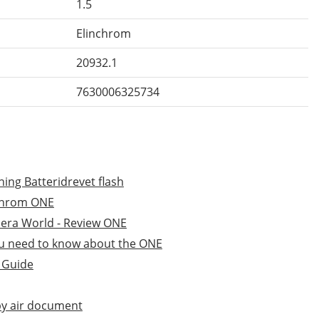
1.5
Elinchrom
20932.1
7630006325734
ing Batteridrevet flash
chrom ONE
mera World - Review ONE
ou need to know about the ONE
t Guide
by air document