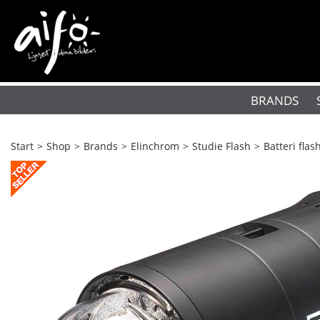
BRANDS
Start
>
Shop
>
Brands
>
Elinchrom
>
Studie Flash
>
Batteri flas