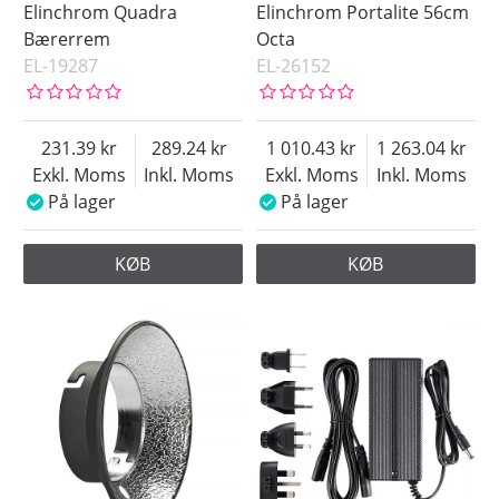
Elinchrom Quadra
Elinchrom Portalite 56cm
Bærerrem
Octa
EL-19287
EL-26152
231.39
289.24
1 010.43
1 263.04
Exkl. Moms
Inkl. Moms
Exkl. Moms
Inkl. Moms
På lager
På lager
KØB
KØB