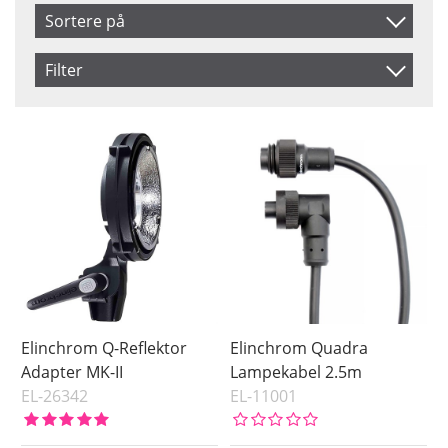
Sortere på
Produkt Nr.
Filter
Navn
Saldo
På lager
Inkl. Moms
Pris
Elinchrom Q-Reflektor
Elinchrom Quadra
Adapter MK-II
Lampekabel 2.5m
EL-26342
EL-11001