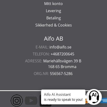
Mitt konto
Levering
Betaling
Sikkerhed & Cookies
Aifo AB
E-MAIL:
info@aifo.se
TELEFON:
+4687200645
ADRESSE:
Mariehällsvägen 39 B
168 65 Bromma
ORG.NR:
556567-5286
Aifo AI Assistant
Ask anyt
is ready to speak to you!