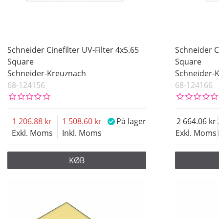
Schneider Cinefilter UV-Filter 4x5.65
Schneider Ci
Square
Square
Schneider-Kreuznach
Schneider-
68-124156
68-124166
1 206.88
1 508.60
På lager
2 664.06
Exkl. Moms
Inkl. Moms
Exkl. Moms
KØB