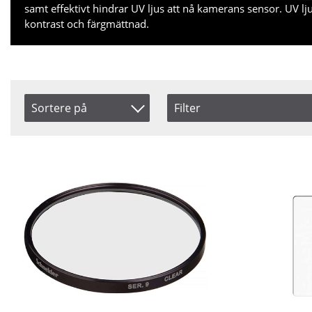
samt effektivt hindrar UV ljus att nå kamerans sensor. UV l
kontrast och färgmättnad.
Sortere på
Filter
Size
Saldo
Produkt Nr.
4.5
På lag
Navn
4x5.65
Ikke p
Inkl. Moms
5.65x5.65
6.6x6.6
4x4
5x5
Pris