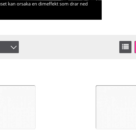
juset kan orsaka en dimeffekt som drar ned
er
å lager