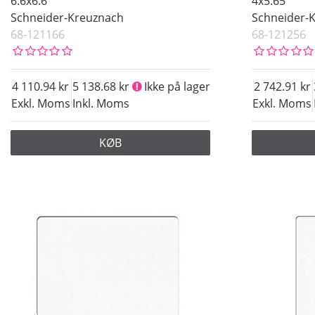
6.6x6.6
4x5.65
Schneider-Kreuznach
Schneider-
68-121166
68-121256
4 110.94
5 138.68
Ikke på lager
2 742.91
Exkl. Moms
Inkl. Moms
Exkl. Moms
KØB