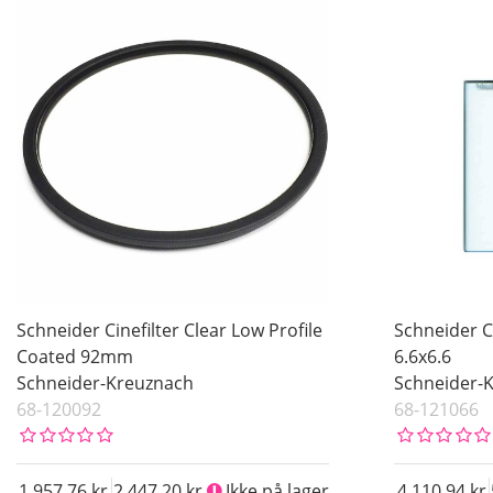
Schneider Cinefilter Clear Low Profile
Schneider Ci
Coated 92mm
6.6x6.6
Schneider-Kreuznach
Schneider-
68-120092
68-121066
1 957.76
2 447.20
Ikke på lager
4 110.94