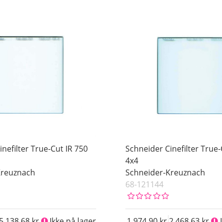
nefilter True-Cut IR 750
Schneider Cinefilter True-
4x4
Kreuznach
Schneider-Kreuznach
68-121144
5 138.68
Ikke på lager
1 974.90
2 468.63