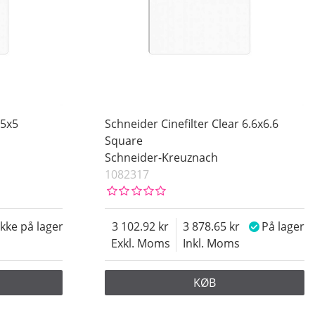
 5x5
Schneider Cinefilter Clear 6.6x6.6
Square
Schneider-Kreuznach
1082317
Ikke på lager
3 102.92
3 878.65
På lager
Exkl. Moms
Inkl. Moms
KØB