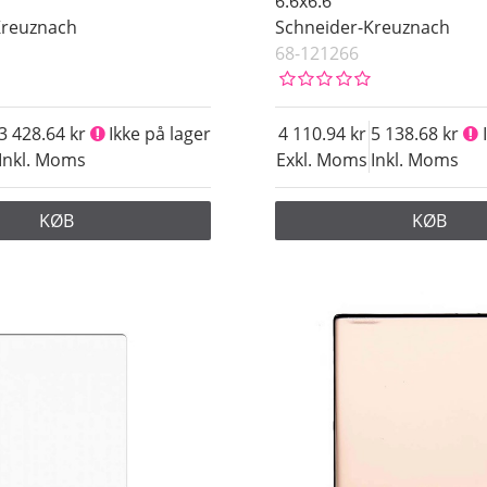
6.6x6.6
Kreuznach
Schneider-Kreuznach
68-121266
3 428.64
Ikke på lager
4 110.94
5 138.68
Inkl. Moms
Exkl. Moms
Inkl. Moms
KØB
KØB