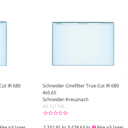
Cut IR 680
Schneider Cinefilter True-Cut IR 680
4x5.65
Schneider-Kreuznach
68-121156
Ikke på lager
2 742.91
3 428.64
Ikke på lager