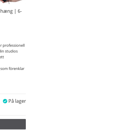
hæng | 6-
 professionell
din studios
ett
som förenklar
På lager