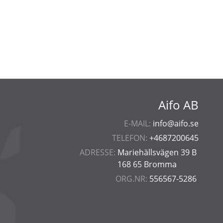
Aifo AB
E-MAIL:
info@aifo.se
TELEFON:
+4687200645
ADRESSE:
Mariehällsvägen 39 B
168 65 Bromma
ORG.NR:
556567-5286