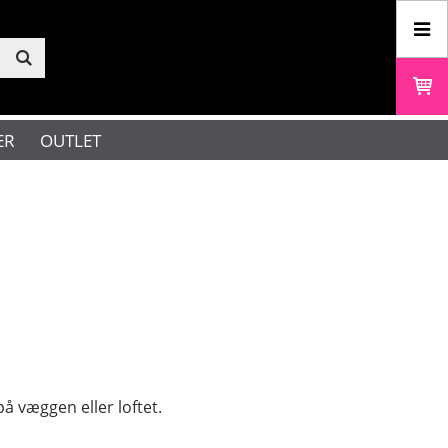
ER
OUTLET
å væggen eller loftet.