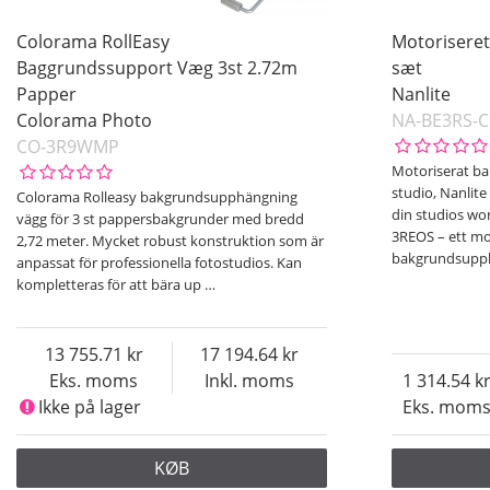
Colorama RollEasy
Motorisere
Baggrundssupport Væg 3st 2.72m
sæt
Papper
Nanlite
Colorama Photo
NA-BE3RS-
CO-3R9WMP
Motoriserat ba
studio, Nanlit
Colorama Rolleasy bakgrundsupphängning
din studios wo
vägg för 3 st pappersbakgrunder med bredd
3REOS – ett mot
2,72 meter. Mycket robust konstruktion som är
bakgrundsupp
anpassat för professionella fotostudios. Kan
kompletteras för att bära up
…
13 755.71
17 194.64
Eks. moms
Inkl. moms
1 314.54
Ikke på lager
Eks. mom
KØB