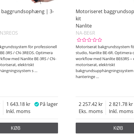
t baggrundsophæng | 3-
Motoriseret baggrundsop
kit
Nanlite
CN3REOS
NA-BE6R
kgrundssystem för professionell
Motoriserat bakgrundssystem för
e BE-3RS / CN-3REOS. Optimera
studio, Nanlite BE-6R. Optimera 
rkflow med Nanlite BE-3RS / CN-
workflow med Nanlite BE63RS – 
oriserat, elektriskt
motoriserat, elektriskt
hängningssystem s
…
bakgrundsupphängningssystem 
hanteringe
…
1 643.18
På lager
2 257.42
2 821.78
s
Inkl. moms
Eks. moms
Inkl. moms
KØB
KØB