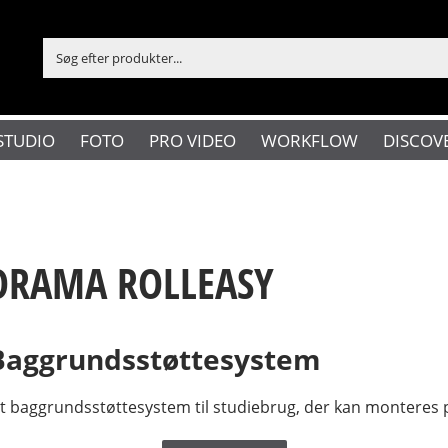
STUDIO
FOTO
PRO VIDEO
WORKFLOW
DISCOV
RAMA ROLLEASY
Baggrundsstøttesystem
lt baggrundsstøttesystem til studiebrug, der kan monteres p