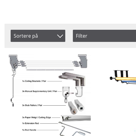
Sortere på
Filter
Mount
Saldo
Produkt Kode
Wall
På lag
Inkl. Moms
Wall/Ceiling
Ikke p
Navn
Size
272 cm
Pris