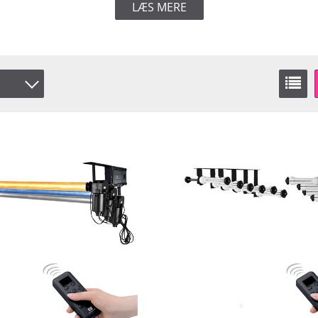
LÆS MERE
er
å lager