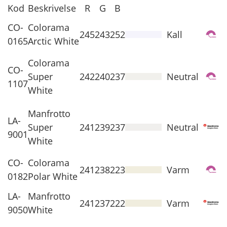
Kod
Beskrivelse
R
G
B
CO-
Colorama
245
243
252
Kall
0165
Arctic White
Colorama
CO-
Super
242
240
237
Neutral
1107
White
Manfrotto
LA-
Super
241
239
237
Neutral
9001
White
CO-
Colorama
241
238
223
Varm
0182
Polar White
LA-
Manfrotto
241
237
222
Varm
9050
White