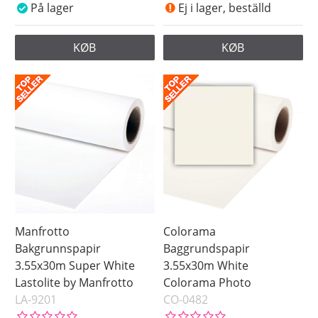
På lager
Ej i lager, beställd
KØB
KØB
Manfrotto
Colorama
Bakgrunnspapir
Baggrundspapir
3.55x30m Super White
3.55x30m White
Lastolite by Manfrotto
Colorama Photo
LA-9201
CO-0482