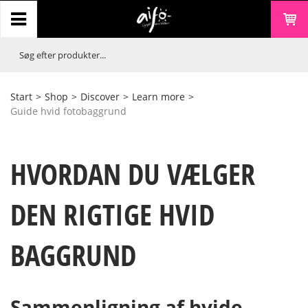
Start
>
Shop
>
Discover
>
Learn more
>
Guide hvid fotobaggrund
HVORDAN DU VÆLGER
DEN RIGTIGE HVID
BAGGRUND
Sammenligning af hvide