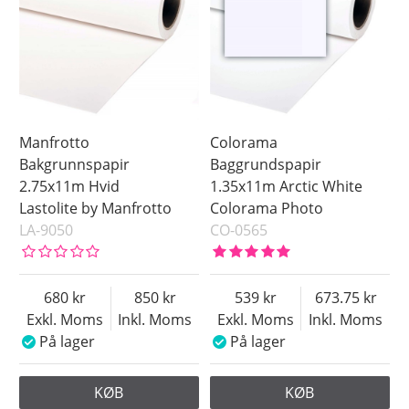
Manfrotto
Colorama
Bakgrunnspapir
Baggrundspapir
2.75x11m Hvid
1.35x11m Arctic White
Lastolite by Manfrotto
Colorama Photo
LA-9050
CO-0565
680
850
539
673.75
Exkl. Moms
Inkl. Moms
Exkl. Moms
Inkl. Moms
På lager
På lager
KØB
KØB