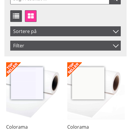
Sortere på
Produkt Nr.
Filter
Navn
Saldo
På lager
Inkl. Moms
Snart på lager
Pris
Colorama
Colorama