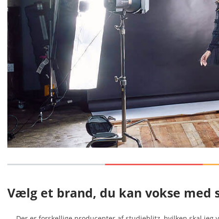
Vælg et brand, du kan vokse med 
Der er forskellige producenter af studieblitz, hvilken skal jeg 