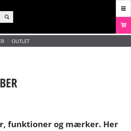
ER
OUTLET
ØBER
er, funktioner og mærker. Her