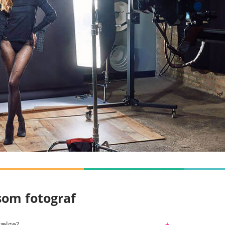
som fotograf
vælge?