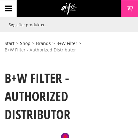
Start
>
Shop
>
Brands
>
B+W Filter
>
B+W Filter - Authorized Distributor
B+W FILTER -
AUTHORIZED
DISTRIBUTOR