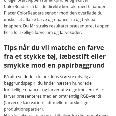
bruge. Start Appen i smartphone og aktiver
ColorReader så får de direkte kontakt med hinanden.
Placer ColorReaders sensor mod den overflade du
ønsker at aflæse farve og nuance fra og tryk på
knappen. Du får straks resultatet præsenteret i appen i
flere forskellige farverum og farvekoder.
Tips når du vil matche en farve
fra et stykke tøj, læbestift eller
smykke mod en papirbaggrund
På aifo.se finder du nordens største udvalg af
baggrundspapir, du finder næsten hundrede
forskellige nuancer og farver at vælge imellem. Alle
farver præsenteres med en omtrentlig RGB-værdi
(farverne kan variere lidt mellem forskellige
produktionspartier).
Når du f.eks. vil matche et tilbehør fra din model med