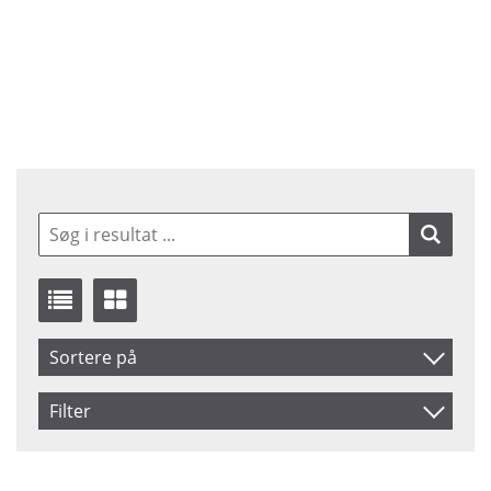
Sortere på
Navn
Filter
Inkl. Moms
Saldo
På lager