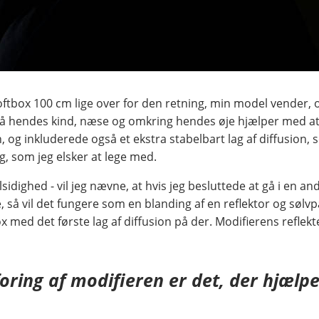
Softbox 100 cm lige over for den retning, min model vender,
på hendes kind, næse og omkring hendes øje hjælper med a
, og inkluderede også et ekstra stabelbart lag af diffusion, 
 som jeg elsker at lege med.
ighed - vil jeg nævne, at hvis jeg besluttede at gå i en anden
te, så vil det fungere som en blanding af en reflektor og søl
 med det første lag af diffusion på der. Modifierens reflekte
foring af modifieren er det, der hjæl