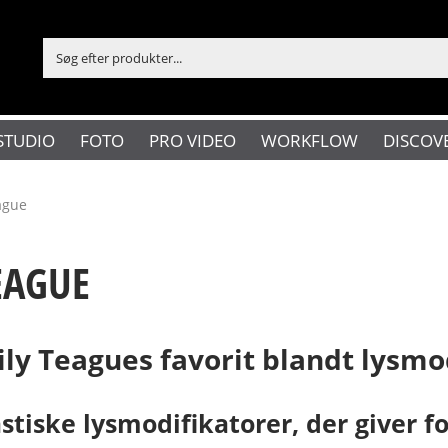
STUDIO
FOTO
PRO VIDEO
WORKFLOW
DISCOV
ague
EAGUE
ly Teagues favorit blandt lysmo
tiske lysmodifikatorer, der giver f