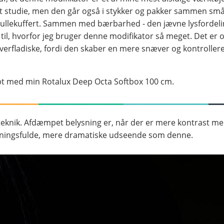
 studie, men den går også i stykker og pakker sammen små no
 rullekuffert. Sammen med bærbarhed - den jævne lysfordeli
e til, hvorfor jeg bruger denne modifikator så meget. Det e
erfladiske, fordi den skaber en mere snæver og kontrolleret
kabt med min Rotalux Deep Octa Softbox 100 cm.
steknik. Afdæmpet belysning er, når der er mere kontrast m
stemningsfulde, mere dramatiske udseende som denne.