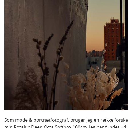
Som mode & portrætfotograf, bruger jeg en række forskellig
min Rotalux Deep Octa Softbox 100cm. Jeg har fundet ud af