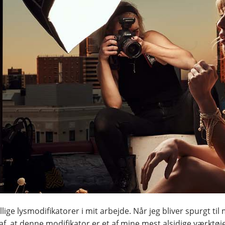
e lysmodifikatorer i mit arbejde. Når jeg bliver spurgt til 
, at denne modifikator er et af mine mest alsidige værktøje