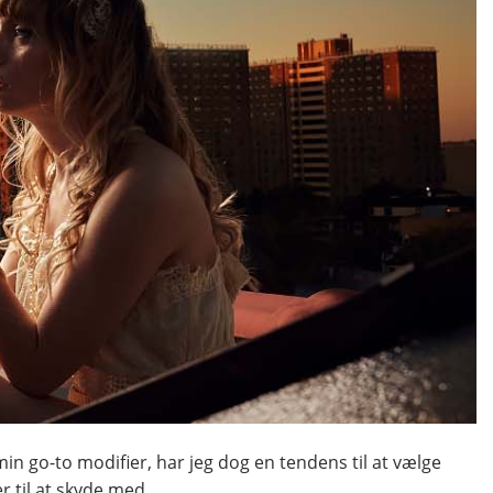
min go-to modifier, har jeg dog en tendens til at vælge
r til at skyde med.