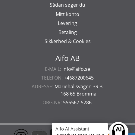
Sådan søger du
Mitt konto
Levering
Betaling
Sikkerhed & Cookies
Aifo AB
E-MAIL:
info@aifo.se
TELEFON:
+4687200645
ADRESSE:
Mariehällsvägen 39 B
168 65 Bromma
ORG.NR:
556567-5286
Aifo AI Assistant
Ask anyt