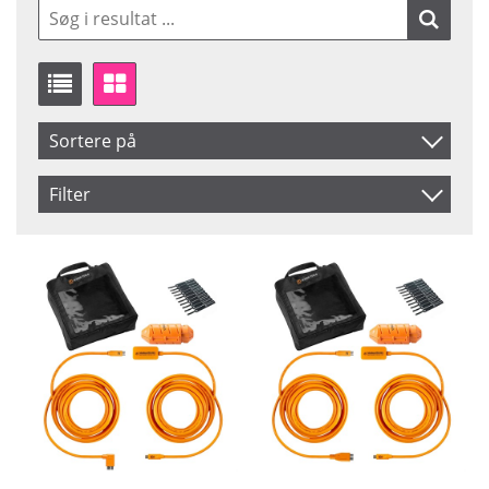
Sortere på
Produkt Nr.
Filter
Navn
From
Saldo
USB 3.0
På lager
Inkl. Moms
To
Micro-B
USB-C
3.0 Micro-B
Pris