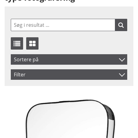
Sortere på
Navn
Filter
Inkl. Moms
Saldo
På lager
Snart på lager
Pris