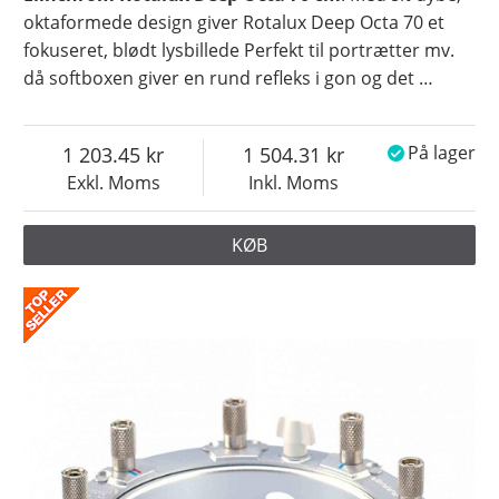
oktaformede design giver Rotalux Deep Octa 70 et
fokuseret, blødt lysbillede Perfekt til portrætter mv.
då softboxen giver en rund refleks i gon og det
…
1 203.45
1 504.31
På lager
Exkl. Moms
Inkl. Moms
KØB