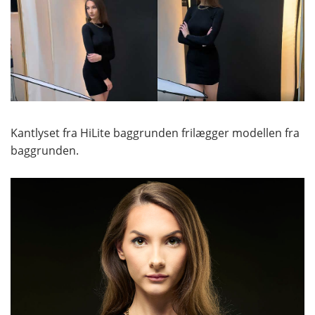
Kantlyset fra HiLite baggrunden frilægger modellen fra
baggrunden.