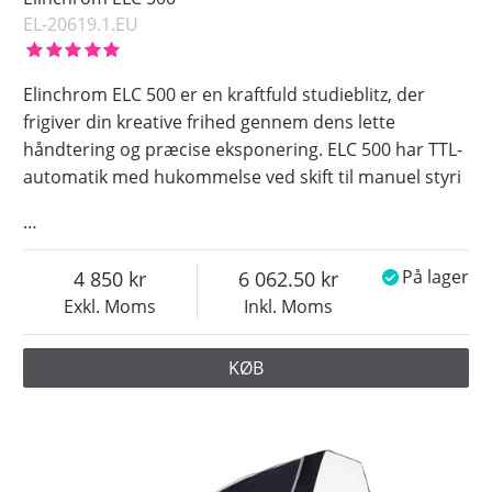
EL-20619.1.EU
Elinchrom ELC 500 er en kraftfuld studieblitz, der
frigiver din kreative frihed gennem dens lette
håndtering og præcise eksponering. ELC 500 har TTL-
automatik med hukommelse ved skift til manuel styri
…
4 850
6 062.50
På lager
Exkl. Moms
Inkl. Moms
KØB