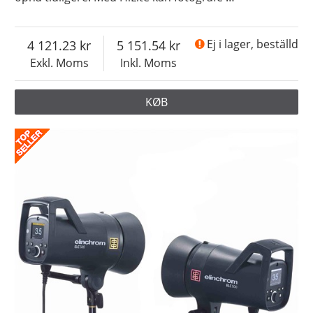
4 121.23
5 151.54
Ej i lager, beställd
Exkl. Moms
Inkl. Moms
KØB