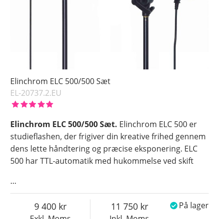
Elinchrom ELC 500/500 Sæt
EL-20737.2.EU
Elinchrom ELC 500/500 Sæt.
Elinchrom ELC 500 er
studieflashen, der frigiver din kreative frihed gennem
dens lette håndtering og præcise eksponering. ELC
500 har TTL-automatik med hukommelse ved skift
…
9 400
11 750
På lager
Exkl. Moms
Inkl. Moms