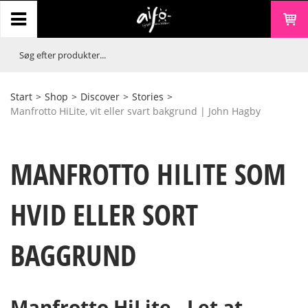
Start
>
Shop
>
Discover
>
Stories
>
Manfrotto HiLite, vit eller svart bakgrund | John Hagby
MANFROTTO HILITE SOM
HVID ELLER SORT
BAGGRUND
Manfrotto HiLite - Let at