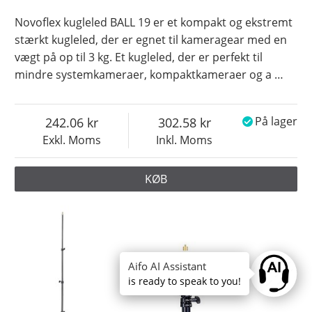
Novoflex kugleled BALL 19 er et kompakt og ekstremt
stærkt kugleled, der er egnet til kameragear med en
vægt på op til 3 kg. Et kugleled, der er perfekt til
mindre systemkameraer, kompaktkameraer og a
…
242.06
302.58
På lager
Exkl. Moms
Inkl. Moms
KØB
Aifo AI Assistant
Ask anyt
is ready to speak to you!