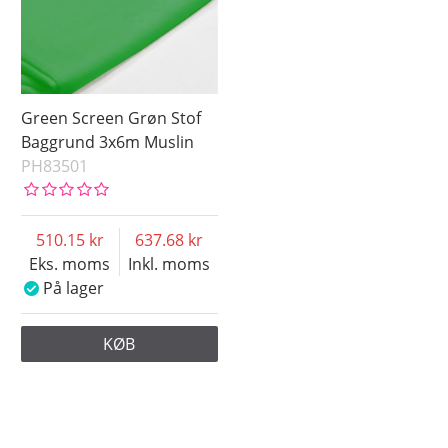
Green Screen Grøn Stof
Baggrund 3x6m Muslin
PH83501
510.15
637.68
Eks. moms
Inkl. moms
På lager
KØB