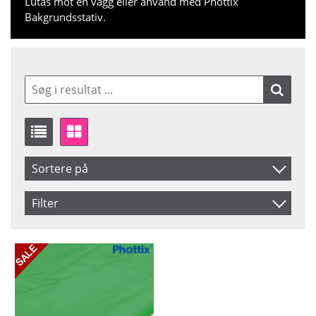
Lutas mot en vägg eller använd med Phottix
Bakgrundsstativ.
Sortere på
Produkt Kode
Filter
Inkl. Moms
Saldo
På lager
Navn