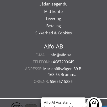
Sådan søger du
Mitt konto
Levering
Betaling
Sikkerhed & Cookies
Aifo AB
E-MAIL:
info@aifo.se
TELEFON:
+4687200645
ADRESSE:
Mariehällsvägen 39 B
168 65 Bromma
ORG.NR:
556567-5286
Aifo AI Assistant
Ask anyt