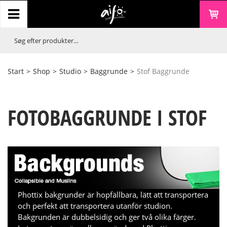
Start
>
Shop
>
Studio
>
Baggrunde
>
Stof Baggrunde
FOTOBAGGRUNDE I STOF
Phottix bakgrunder är hopfällbara, lätt att transportera
och perfekt att transportera utanför studion.
Bakgrunden är dubbelsidig och ger två olika färger.