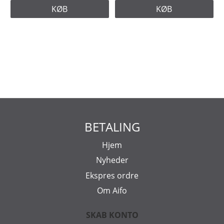
KØB
KØB
BETALING
Hjem
Nyheder
Ekspres ordre
Om Aifo
SKAB KONTO