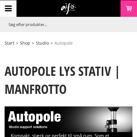
Start
>
Shop
>
Studio
>
Autopole
AUTOPOLE LYS STATIV |
MANFROTTO
Kompakt, stærk og perfekt til små rum. Som et