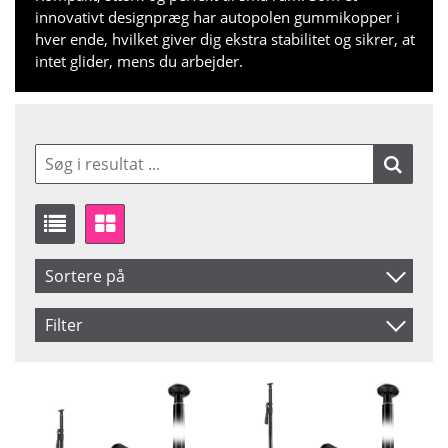
innovativt designpræg har autopolen gummikopper i
hver ende, hvilket giver dig ekstra stabilitet og sikrer, at
intet glider, mens du arbejder.
Sortere på
Produkt Nr.
Filter
Navn
Saldo
På lager
Inkl. Moms
Ikke på lager
Pris