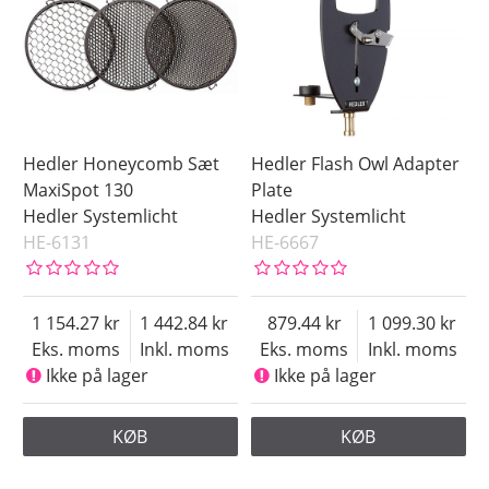
Hedler Honeycomb Sæt
Hedler Flash Owl Adapter
MaxiSpot 130
Plate
Hedler Systemlicht
Hedler Systemlicht
HE-6131
HE-6667
1 154.27
1 442.84
879.44
1 099.30
Eks. moms
Inkl. moms
Eks. moms
Inkl. moms
Ikke på lager
Ikke på lager
KØB
KØB