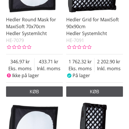
Hedler Round Mask for
Hedler Grid for MaxiSoft
MaxiSoft 70x70cm
90x90cm
Hedler Systemlicht
Hedler Systemlicht
HE-7079
HE-7091
346.97
433.71
1 762.32
2 202.90
Eks. moms
Inkl. moms
Eks. moms
Inkl. moms
Ikke på lager
På lager
KØB
KØB