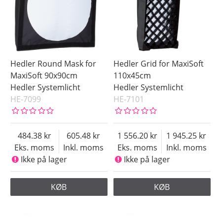
Hedler Round Mask for
Hedler Grid for MaxiSoft
MaxiSoft 90x90cm
110x45cm
Hedler Systemlicht
Hedler Systemlicht
HE-7099
HE-7101
484.38
605.48
1 556.20
1 945.25
Eks. moms
Inkl. moms
Eks. moms
Inkl. moms
Ikke på lager
Ikke på lager
KØB
KØB