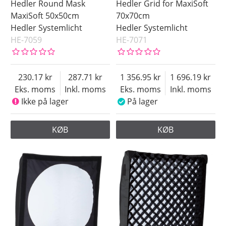
Hedler Round Mask
Hedler Grid for MaxiSoft
MaxiSoft 50x50cm
70x70cm
Hedler Systemlicht
Hedler Systemlicht
HE-7059
HE-7071
230.17
287.71
1 356.95
1 696.19
Eks. moms
Inkl. moms
Eks. moms
Inkl. moms
Ikke på lager
På lager
KØB
KØB