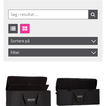
Sortere på
Produkt Kode
Filter
Inkl. Moms
Saldo
På lager
Navn
Ikke på lager
Pris