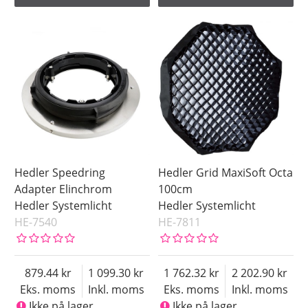
Hedler Speedring
Hedler Grid MaxiSoft Octa
Adapter Elinchrom
100cm
Hedler Systemlicht
Hedler Systemlicht
HE-7540
HE-7811
879.44
1 099.30
1 762.32
2 202.90
Eks. moms
Inkl. moms
Eks. moms
Inkl. moms
Ikke på lager
Ikke på lager