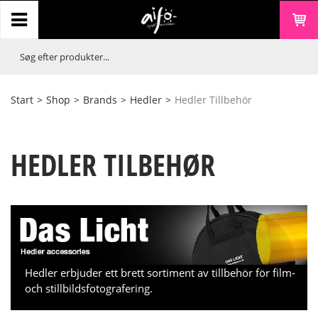
Start
>
Shop
>
Brands
>
Hedler
>
Hedler Tillbehör
HEDLER TILBEHØR
Hedler erbjuder ett brett sortiment av tillbehör för film-
och stillbildsfotografering.