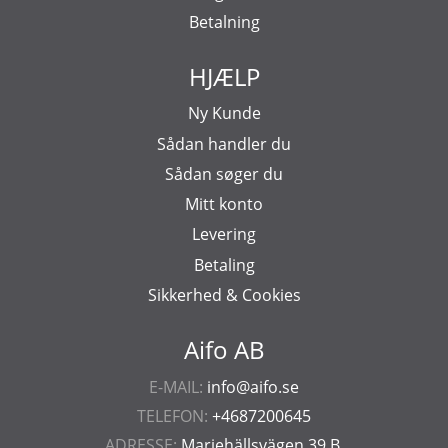
Betalning
HJÆLP
Ny Kunde
Sådan handler du
Sådan søger du
Mitt konto
Levering
Betaling
Sikkerhed & Cookies
Aifo AB
E-MAIL:
info@aifo.se
TELEFON:
+4687200645
ADRESSE:
Mariehällsvägen 39 B