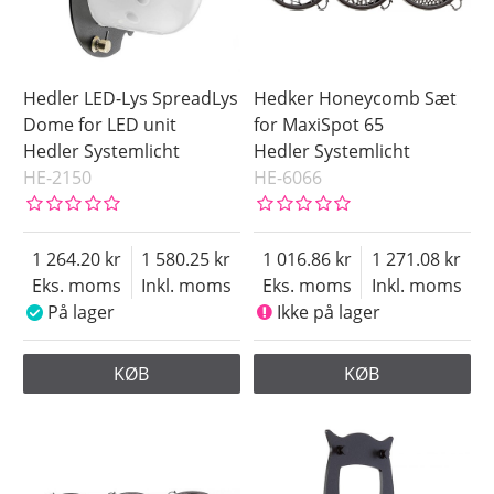
Hedler LED-Lys SpreadLys
Hedker Honeycomb Sæt
Dome for LED unit
for MaxiSpot 65
Hedler Systemlicht
Hedler Systemlicht
HE-2150
HE-6066
1 264.20
1 580.25
1 016.86
1 271.08
Eks. moms
Inkl. moms
Eks. moms
Inkl. moms
På lager
Ikke på lager
KØB
KØB