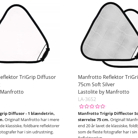
eflektor TriGrip Diffusor
Manfrotto Reflektor TriGri
g
75cm Soft Silver
y Manfrotto
Lastolite by Manfrotto
LA-3652
rip Diffusor - 1 blændetrin,
Manfrotto Trigrip Difflector So
m.
Original! Manfrotto har i mere
størrelse 75 cm.
Original! Manfr
 de klassiske, foldbare reflektorer
end 20 år lavet de klassiske, fold
otografer har i sin udrustning.
som de fleste fotografer har i si
Reflektorskæ
…