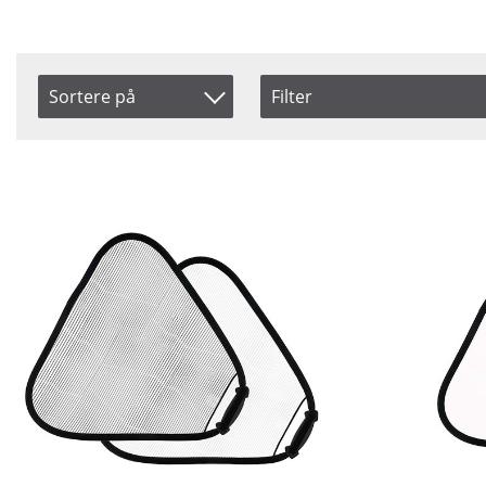
Sortere på
Filter
Størrelse
Farve
Produkt Kode
75 cm
Difflect
Inkl. Moms
120 cm
Gold
Navn
Silver
Silver/V
Størrelse
Soft Sil
Overflade
Sunfire/
Sunlite/So
Vit
Saldo
På lager