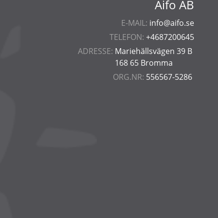
Aifo AB
E-MAIL:
info@aifo.se
TELEFON:
+4687200645
ADRESSE:
Mariehällsvägen 39 B
168 65 Bromma
ORG.NR:
556567-5286