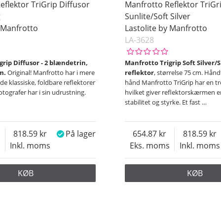
eflektor TriGrip Diffusor
Manfrotto Reflektor TriG
g
Sunlite/Soft Silver
y Manfrotto
Lastolite by Manfrotto
LA-3628
rip Diffusor - 2 blændetrin,
Manfrotto Trigrip Soft Silver/
m.
Original! Manfrotto har i mere
reflektor
, størrelse 75 cm. Hån
 de klassiske, foldbare reflektorer
hånd Manfrotto TriGrip har en t
otografer har i sin udrustning.
hvilket giver reflektorskærmen 
stabilitet og styrke. Et fast
…
818.59
På lager
654.87
818.59
s
Inkl. moms
Eks. moms
Inkl. moms
KØB
KØB