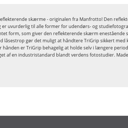
 reflekterende skærme - originalen fra Manfrotto! Den refle
g er uvurderlig til alle former for udendørs- og studiefotogr
ntet form, som giver den reflekterende skærm enestående sta
 låsestrop gør det muligt at håndtere TriGrip sikkert med 
 hånden er TriGrip behagelig at holde selv i længere period
get af en industristandard blandt verdens fotostudier. Made