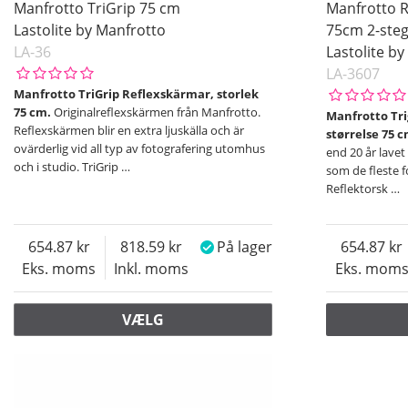
Manfrotto TriGrip 75 cm
Manfrotto R
Pris
Lastolite by Manfrotto
75cm 2-ste
LA-36
Lastolite b
LA-3607
Manfrotto TriGrip Reflexskärmar, storlek
75 cm.
Originalreflexskärmen från Manfrotto.
Manfrotto Trig
Reflexskärmen blir en extra ljuskälla och är
størrelse 75 c
ovärderlig vid all typ av fotografering utomhus
end 20 år lavet
och i studio. TriGrip
…
som de fleste f
Reflektorsk
…
654.87
818.59
På lager
654.87
Eks. moms
Inkl. moms
Eks. mom
VÆLG