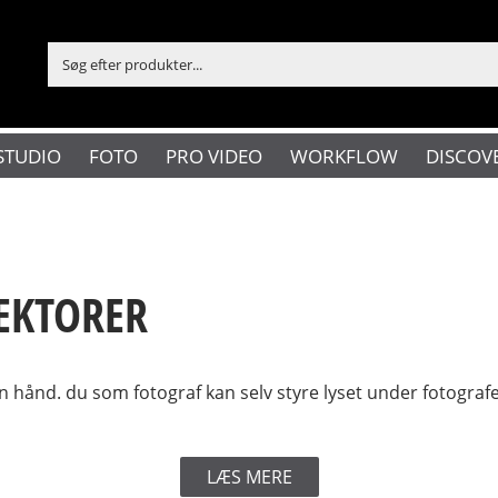
STUDIO
FOTO
PRO VIDEO
WORKFLOW
DISCOV
EKTORER
nd. du som fotograf kan selv styre lyset under fotograferin
LÆS MERE