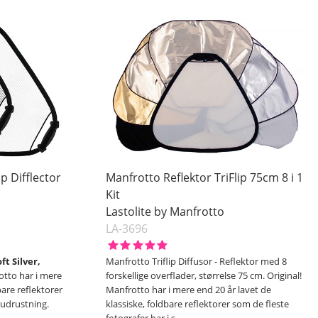
p Difflector
Manfrotto Reflektor TriFlip 75cm 8 i 1
Kit
Lastolite by Manfrotto
LA-3696
ft Silver,
Manfrotto Triflip Diffusor - Reflektor med 8
otto har i mere
forskellige overflader, størrelse 75 cm. Original!
bare reflektorer
Manfrotto har i mere end 20 år lavet de
n udrustning.
klassiske, foldbare reflektorer som de fleste
fotografer har i s
…