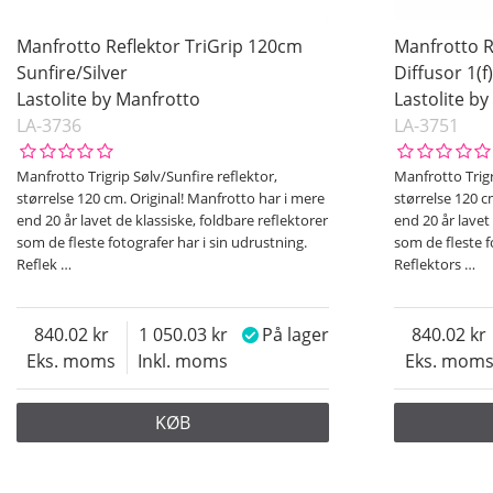
Manfrotto Reflektor TriGrip 120cm
Manfrotto R
Sunfire/Silver
Diffusor 1(f
Lastolite by Manfrotto
Lastolite b
LA-3736
LA-3751
Manfrotto Trigrip Sølv/Sunfire reflektor,
Manfrotto Trigr
størrelse 120 cm. Original! Manfrotto har i mere
størrelse 120 c
end 20 år lavet de klassiske, foldbare reflektorer
end 20 år lavet
som de fleste fotografer har i sin udrustning.
som de fleste f
Reflek
…
Reflektors
…
840.02
1 050.03
På lager
840.02
Eks. moms
Inkl. moms
Eks. mom
KØB