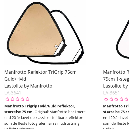
Manfrotto Reflektor TriGrip 75cm
Manfrotto R
Guld/Hvid
75cm 1-ste
Lastolite by Manfrotto
Lastolite b
LA-3641
LA-3651
Manfrotto Trigrip Hvid/Guld reflektor,
Manfrotto Trig
størrelse 75 cm.
Original! Manfrotto har i mere
størrelse 75 c
end 20 år lavet de klassiske, foldbare reflektorer
end 20 år lavet
som de fleste fotografer har i sin udrustning.
som de fleste f
Reflektorskærme
…
Reflek
…