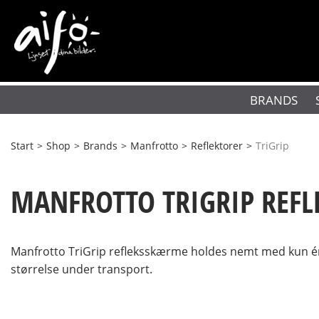
BRANDS
Start
>
Shop
>
Brands
>
Manfrotto
>
Reflektorer
>
TriGrip
MANFROTTO TRIGRIP REFL
Manfrotto TriGrip refleksskærme holdes nemt med kun én hå
størrelse under transport.