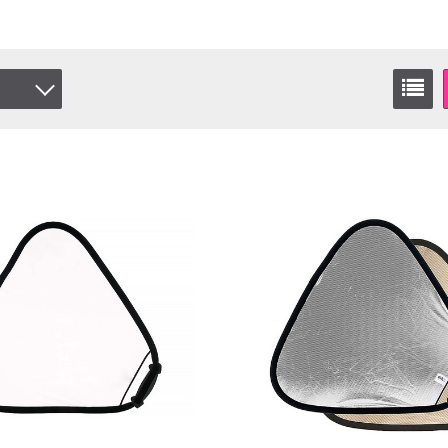
or
it
ver
Silver
ftSilver