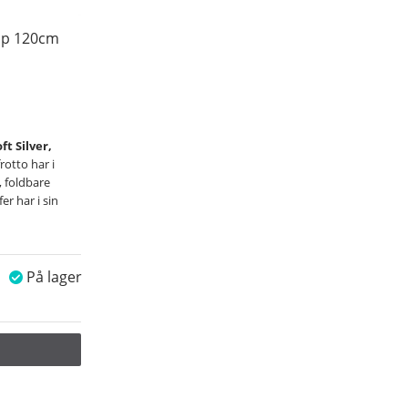
rip 120cm
ft Silver,
rotto har i
, foldbare
er har i sin
På lager