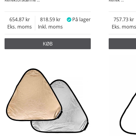
654.87
818.59
På lager
757.73
Eks. moms
Inkl. moms
Eks. mom
KØB