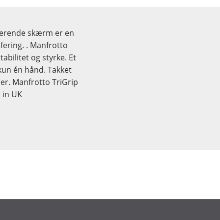
kterende skærm er en
afering. . Manfrotto
bilitet og styrke. Et
kun én hånd. Takket
er. Manfrotto TriGrip
 in UK