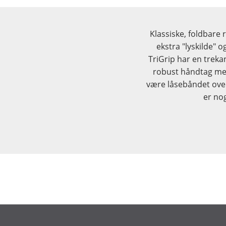
Klassiske, foldbare
ekstra "lyskilde" o
TriGrip har en treka
robust håndtag med
være låsebåndet over
er no