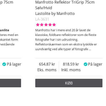
rip 75cm
Manfrotto Reflektor TriGrip 75cm
Sølv/Hvid
Lastolite by Manfrotto
LA-3631
Sunlite
Manfrotto har i mere end 20 år lavet de
dteres med en
klassiske, foldbare reflektorer som de fleste
rekantet form
fotografer har i sin udrustning.
enestående
Reflektorskærmen som en ekstra lyskilde er
uundværlig ved alle typer af fotografe
…
På lager
654.87
818.59
På lager
Eks. moms
Inkl. moms
KØB