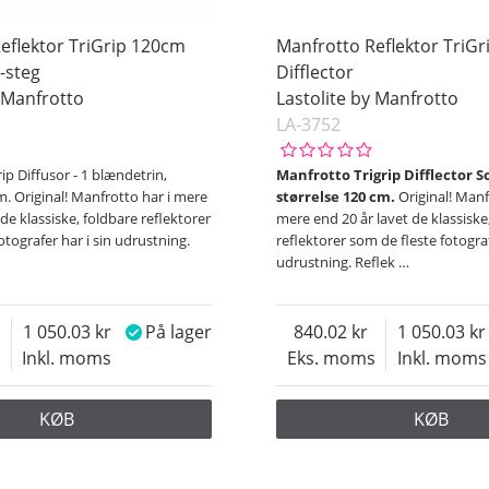
eflektor TriGrip 120cm
Manfrotto Reflektor TriG
)-steg
Difflector
y Manfrotto
Lastolite by Manfrotto
LA-3752
ip Diffusor - 1 blændetrin,
Manfrotto Trigrip Difflector So
m. Original! Manfrotto har i mere
størrelse 120 cm.
Original! Manf
 de klassiske, foldbare reflektorer
mere end 20 år lavet de klassiske
otografer har i sin udrustning.
reflektorer som de fleste fotograf
udrustning. Reflek
…
1 050.03
På lager
840.02
1 050.03
s
Inkl. moms
Eks. moms
Inkl. moms
KØB
KØB