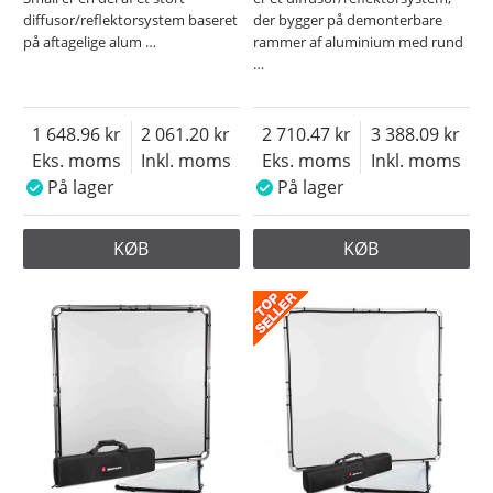
diffusor/reflektorsystem baseret
der bygger på demonterbare
på aftagelige alum
…
rammer af aluminium med rund
…
1 648.96
2 061.20
2 710.47
3 388.09
Eks. moms
Inkl. moms
Eks. moms
Inkl. moms
På lager
På lager
KØB
KØB