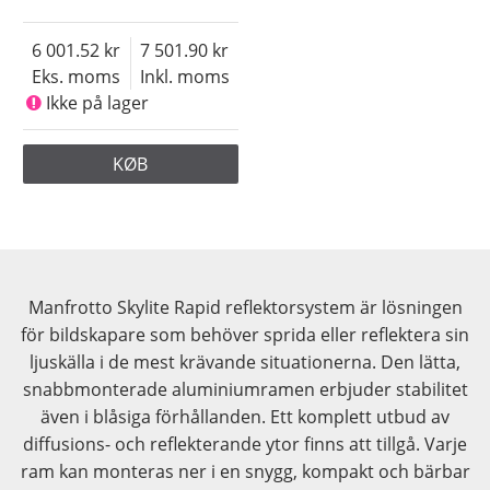
6 001.52
7 501.90
Eks. moms
Inkl. moms
Ikke på lager
KØB
Manfrotto Skylite Rapid reflektorsystem är lösningen
för bildskapare som behöver sprida eller reflektera sin
ljuskälla i de mest krävande situationerna. Den lätta,
snabbmonterade aluminiumramen erbjuder stabilitet
även i blåsiga förhållanden. Ett komplett utbud av
diffusions- och reflekterande ytor finns att tillgå. Varje
ram kan monteras ner i en snygg, kompakt och bärbar