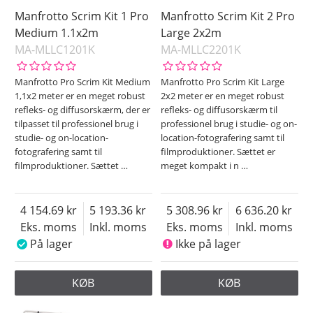
Manfrotto Scrim Kit 1 Pro
Manfrotto Scrim Kit 2 Pro
Medium 1.1x2m
Large 2x2m
MA-MLLC1201K
MA-MLLC2201K
Manfrotto Pro Scrim Kit Medium
Manfrotto Pro Scrim Kit Large
1,1x2 meter er en meget robust
2x2 meter er en meget robust
refleks- og diffusorskærm, der er
refleks- og diffusorskærm til
tilpasset til professionel brug i
professionel brug i studie- og on-
studie- og on-location-
location-fotografering samt til
fotografering samt til
filmproduktioner. Sættet er
filmproduktioner. Sættet
…
meget kompakt i n
…
4 154.69
5 193.36
5 308.96
6 636.20
Eks. moms
Inkl. moms
Eks. moms
Inkl. moms
På lager
Ikke på lager
KØB
KØB