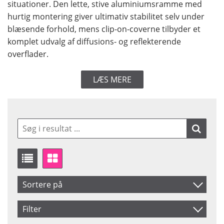
situationer. Den lette, stive aluminiumsramme med
hurtig montering giver ultimativ stabilitet selv under
blæsende forhold, mens clip-on-coverne tilbyder et
komplet udvalg af diffusions- og reflekterende
overflader.
LÆS MERE
Sortere på
Produkt Kode
Filter
Inkl. Moms