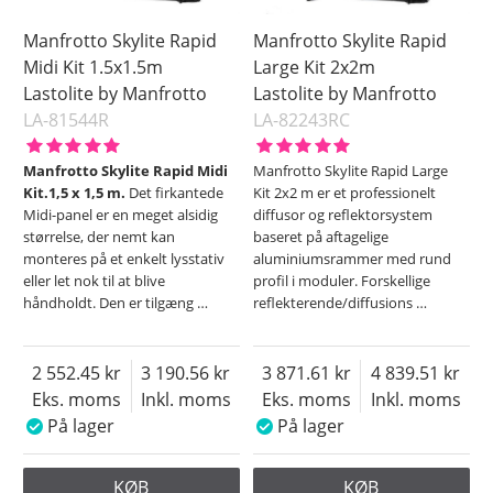
Manfrotto Skylite Rapid
Manfrotto Skylite Rapid
Midi Kit 1.5x1.5m
Large Kit 2x2m
Lastolite by Manfrotto
Lastolite by Manfrotto
LA-81544R
LA-82243RC
Manfrotto Skylite Rapid Midi
Manfrotto Skylite Rapid Large
Kit.1,5 x 1,5 m.
Det firkantede
Kit 2x2 m er et professionelt
Midi-panel er en meget alsidig
diffusor og reflektorsystem
størrelse, der nemt kan
baseret på aftagelige
monteres på et enkelt lysstativ
aluminiumsrammer med rund
eller let nok til at blive
profil i moduler. Forskellige
håndholdt. Den er tilgæng
…
reflekterende/diffusions
…
2 552.45
3 190.56
3 871.61
4 839.51
Eks. moms
Inkl. moms
Eks. moms
Inkl. moms
På lager
På lager
KØB
KØB