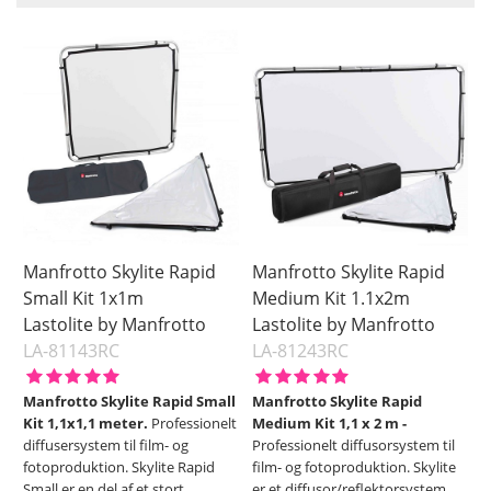
Storlek
Färg
Large
Silver
Navn
Medium
White
Small
XLarge
Saldo
På lager
Ikke på lager
Pris
Manfrotto Skylite Rapid
Manfrotto Skylite Rapid
Small Kit 1x1m
Medium Kit 1.1x2m
Lastolite by Manfrotto
Lastolite by Manfrotto
LA-81143RC
LA-81243RC
Manfrotto Skylite Rapid Small
Manfrotto Skylite Rapid
Kit 1,1x1,1 meter.
Professionelt
Medium Kit 1,1 x 2 m -
diffusersystem til film- og
Professionelt diffusorsystem til
fotoproduktion. Skylite Rapid
film- og fotoproduktion. Skylite
Small er en del af et stort
er et diffusor/reflektorsystem,