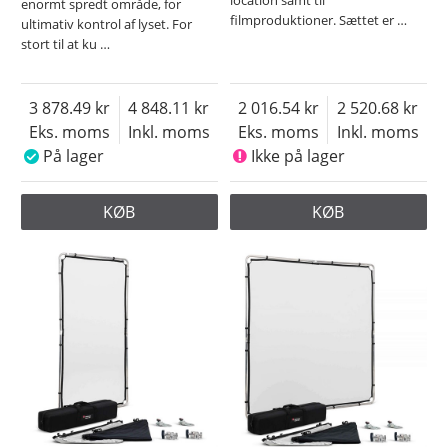
location samt til
enormt spredt område, for
filmproduktioner. Sættet er
…
ultimativ kontrol af lyset. For
stort til at ku
…
3 878.49
4 848.11
2 016.54
2 520.68
Eks. moms
Inkl. moms
Eks. moms
Inkl. moms
På lager
Ikke på lager
KØB
KØB