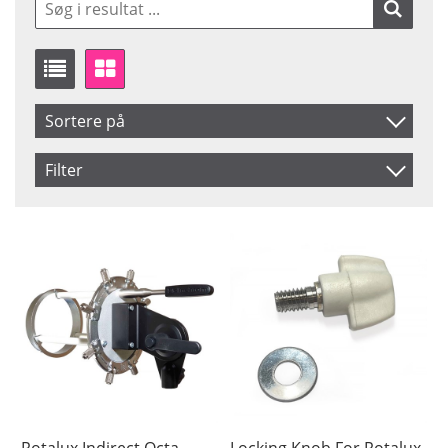
Sortere på
Produkt Nr.
Filter
Navn
Saldo
På lager
Inkl. Moms
Pris
Rotalux Indirect Octa
Locking Knob For Rotalux