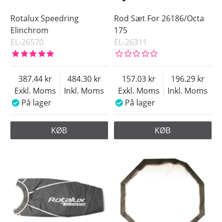
Rotalux Speedring
Rod Sæt For 26186/Octa
Elinchrom
175
EL-26570
EL-26311
387.44
484.30
157.03
196.29
Exkl. Moms
Inkl. Moms
Exkl. Moms
Inkl. Moms
På lager
På lager
KØB
KØB