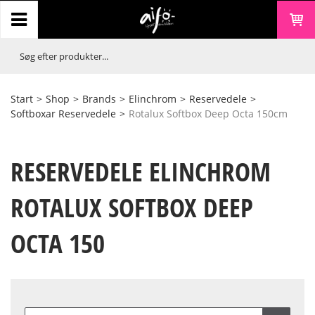
Start
>
Shop
>
Brands
>
Elinchrom
>
Reservedele
>
Softboxar Reservedele
>
Rotalux Softbox Deep Octa 150cm
RESERVEDELE ELINCHROM
ROTALUX SOFTBOX DEEP
OCTA 150