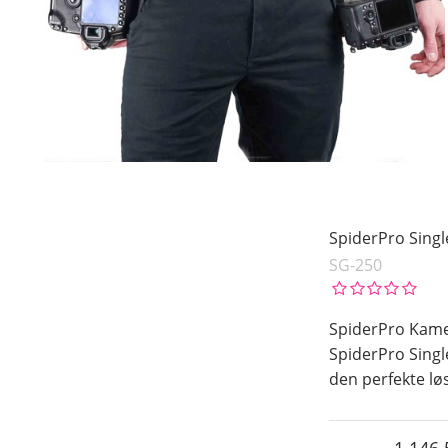
SpiderPro Singl
SG-250
SpiderPro Kamer
SpiderPro Singl
den perfekte lø
1 146.