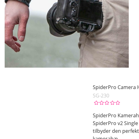
SpiderPro Camera H
SG-230
SpiderPro Kamerahy
SpiderPro v2 Single
tilbyder den perfekt
kamerabæ
…