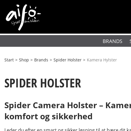
BRANDS
Start
>
Shop
>
Brands
>
Spider Holster
>
Kamera Hylster
SPIDER HOLSTER
Spider Camera Holster – Kamer
komfort og sikkerhed
Leder du efter en smart og sikker løsning til at bære dit 