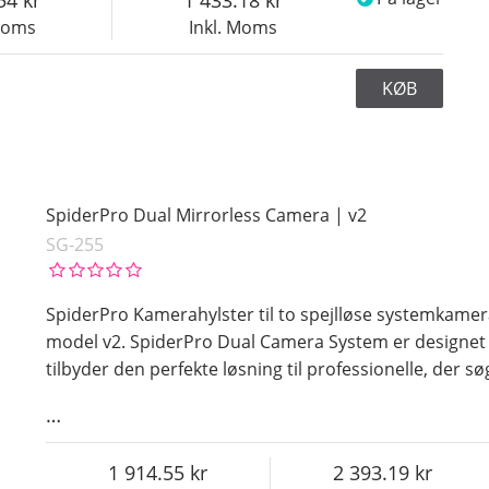
Moms
Inkl. Moms
KØB
SpiderPro Dual Mirrorless Camera | v2
SG-255
SpiderPro Kamerahylster til to spejlløse systemkamer
model v2. SpiderPro Dual Camera System er designet 
tilbyder den perfekte løsning til professionelle, der s
…
1 914.55
2 393.19