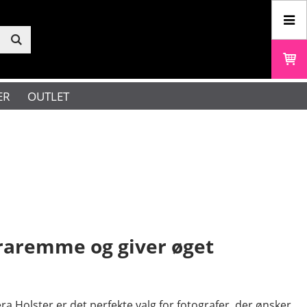
ER
OUTLET
raremme og giver øget
a Holster er det perfekte valg for fotografer, der ønsker