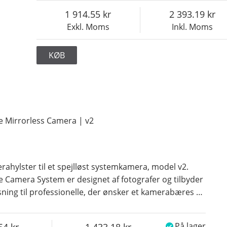
1 914.55
2 393.19
Exkl. Moms
Inkl. Moms
KØB
e Mirrorless Camera | v2
ahylster til et spejlløst systemkamera, model v2.
e Camera System er designet af fotografer og tilbyder
sning til professionelle, der ønsker et kamerabæres
…
54
1 433.18
På lager