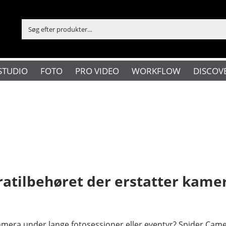
STUDIO
FOTO
PRO VIDEO
WORKFLOW
DISCOV
atilbehøret der erstatter kame
kamera under lange fotosessioner eller eventyr? Spider Camer