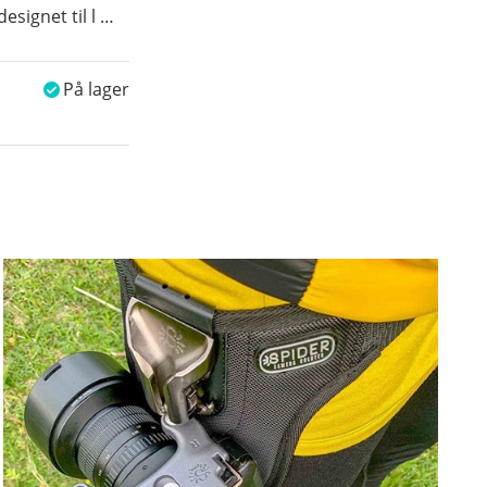
esignet til l
…
På lager