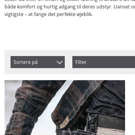
både komfort og hurtig adgang til deres udstyr. Uanset o
vigtigste – at fange det perfekte øjeblik.
Sortere på
Filter
Saldo
Navn
På lager
Inkl. Moms
Ikke på lager
Pris