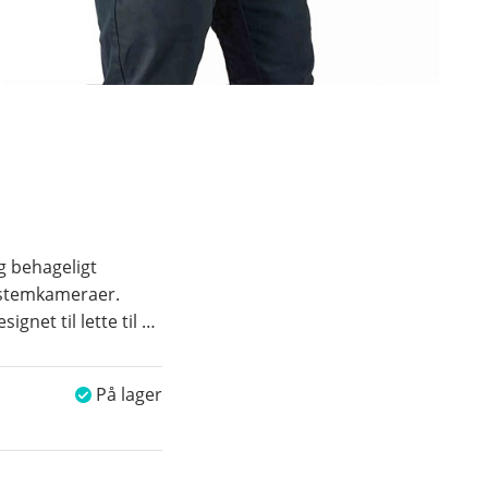
g behageligt
systemkameraer.
ignet til lette til
…
På lager