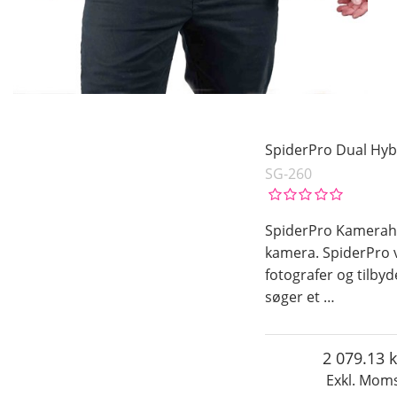
SpiderPro Dual Hyb
SG-260
SpiderPro Kamerahyl
kamera. SpiderPro 
fotografer og tilbyd
søger et
…
2 079.13
Exkl. Mom