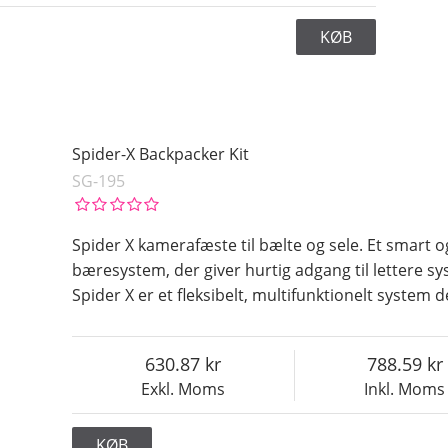
KØB
Spider-X Backpacker Kit
SG-195
Spider X kamerafæste til bælte og sele. Et smart o
bæresystem, der giver hurtig adgang til lettere 
Spider X er et fleksibelt, multifunktionelt system des
630.87
788.59
Exkl. Moms
Inkl. Moms
KØB