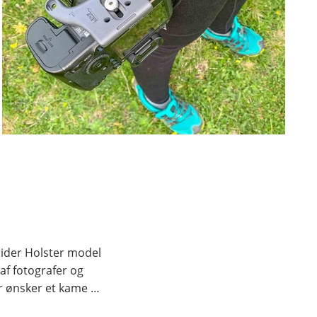
pider Holster model
af fotografer og
der ønsker et kame
…