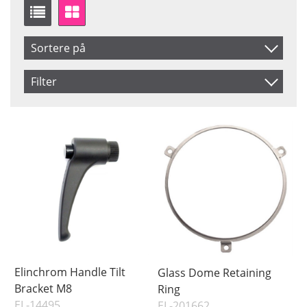
Sortere på
Produkt Nr.
Filter
Navn
Saldo
På lager
Inkl. Moms
Ikke på lager
Pris
Elinchrom Handle Tilt
Glass Dome Retaining
Bracket M8
Ring
EL-14495
EL-201662