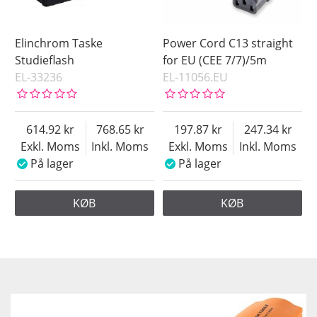
Elinchrom Taske
Power Cord C13 straight
Studieflash
for EU (CEE 7/7)/5m
EL-33236
EL-11056.EU
614.92
768.65
197.87
247.34
Exkl. Moms
Inkl. Moms
Exkl. Moms
Inkl. Moms
På lager
På lager
KØB
KØB