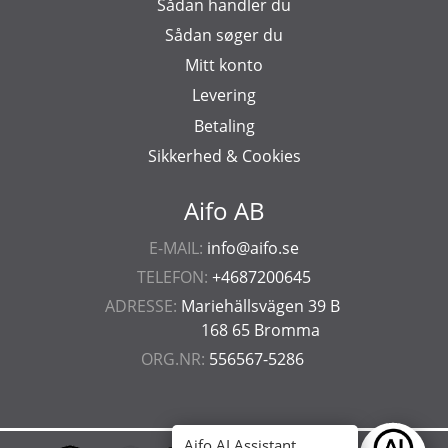
Sådan handler du
Sådan søger du
Mitt konto
Levering
Betaling
Sikkerhed & Cookies
Aifo AB
E-MAIL:
info@aifo.se
TELEFON:
+4687200645
ADRESSE:
Mariehällsvägen 39 B
168 65 Bromma
ORG.NR:
556567-5286
Aifo AI Assistant