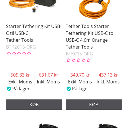
3.0 Micro-B
Saldo
På lager
Starter Tethering Kit USB-
Tether Tools Starter
Snart på lager
C til USB-C
Tethering Kit USB-C to
Tether Tools
USB-C 4.6m Orange
Ikke på lager
BTK2C15-ORG
Tether Tools
Pris
BTKC15-ORG
505.33
631.67
349.70
437.13
Exkl. Moms
Inkl. Moms
Exkl. Moms
Inkl. Moms
På lager
På lager
KØB
KØB