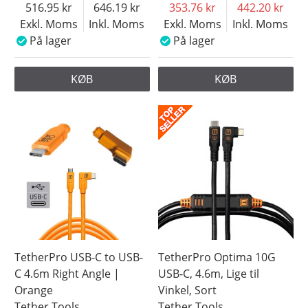
516.95
646.19
353.76
442.20
Exkl. Moms
Inkl. Moms
Exkl. Moms
Inkl. Moms
På lager
På lager
KØB
KØB
TetherPro USB-C to USB-
TetherPro Optima 10G
C 4.6m Right Angle |
USB-C, 4.6m, Lige til
Orange
Vinkel, Sort
Tether Tools
Tether Tools