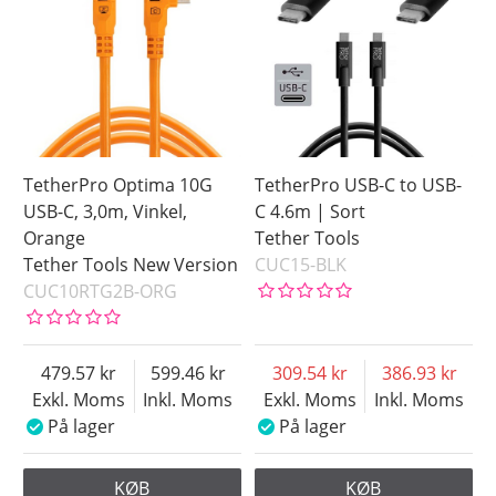
TetherPro Optima 10G
TetherPro USB-C to USB-
USB-C, 3,0m, Vinkel,
C 4.6m | Sort
Orange
Tether Tools
Tether Tools New Version
CUC15-BLK
CUC10RTG2B-ORG
479.57
599.46
309.54
386.93
Exkl. Moms
Inkl. Moms
Exkl. Moms
Inkl. Moms
På lager
På lager
KØB
KØB