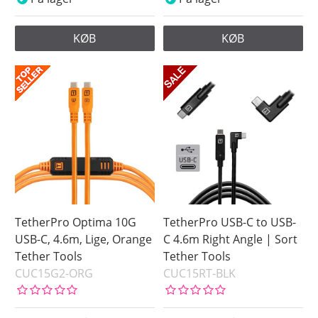
KØB
KØB
TetherPro Optima 10G
TetherPro USB-C to USB-
USB-C, 4.6m, Lige, Orange
C 4.6m Right Angle | Sort
Tether Tools
Tether Tools
CUC15G2-ORG
CUC15RT-BLK