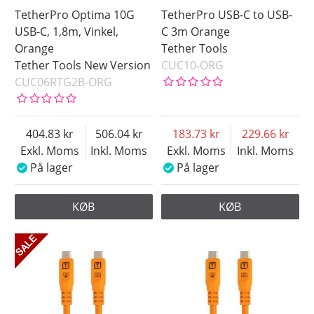
TetherPro Optima 10G
TetherPro USB-C to USB-
USB-C, 1,8m, Vinkel,
C 3m Orange
Orange
Tether Tools
Tether Tools New Version
CUC10-ORG
CUC06RTG2B-ORG
404.83
506.04
183.73
229.66
Exkl. Moms
Inkl. Moms
Exkl. Moms
Inkl. Moms
På lager
På lager
KØB
KØB