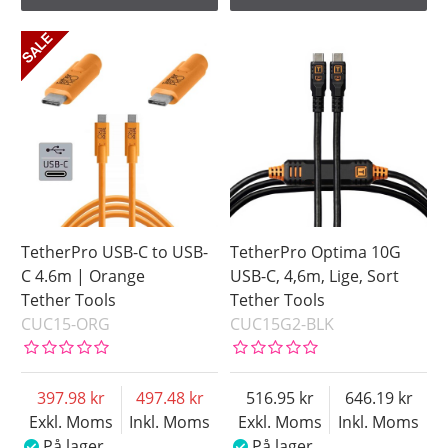
TetherPro USB-C to USB-
TetherPro Optima 10G
C 4.6m | Orange
USB-C, 4,6m, Lige, Sort
Tether Tools
Tether Tools
CUC15-ORG
CUC15G2-BLK
397.98
497.48
516.95
646.19
Exkl. Moms
Inkl. Moms
Exkl. Moms
Inkl. Moms
På lager
På lager